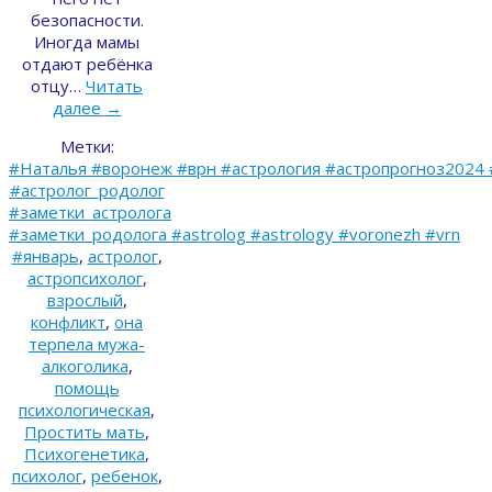
безопасности.
Иногда мамы
отдают ребёнка
отцу…
Читать
далее
→
Метки:
#Наталья #воронеж #врн #астрология #астропрогноз2024 
#астролог_родолог
#заметки_астролога
#заметки_родолога #astrolog #astrology #voronezh #vrn
#январь
,
астролог
,
астропсихолог
,
взрослый
,
конфликт
,
она
терпела мужа-
алкоголика
,
помощь
психологическая
,
Простить мать
,
Психогенетика
,
психолог
,
ребенок
,