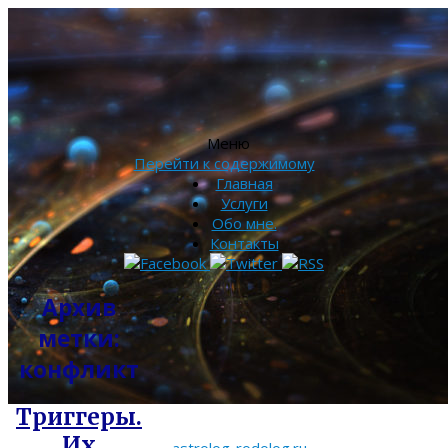
Меню
Перейти к содержимому
Главная
Услуги
Обо мне.
Контакты
Архив
метки:
конфликт
Триггеры.
Их