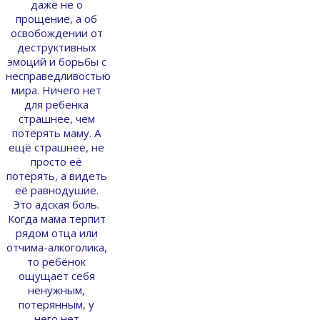
даже не о
прощение, а об
освобождении от
деструктивных
эмоций и борьбы с
несправедливостью
мира. Ничего нет
для ребенка
страшнее, чем
потерять маму. А
ещё страшнее, не
просто её
потерять, а видеть
её равнодушие.
Это адская боль.
Когда мама терпит
рядом отца или
отчима-алкоголика,
то ребёнок
ощущает себя
ненужным,
потерянным, у
него нет