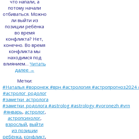
что напали, а
потому начали
отбиваться. Можно
ли выйти из
позиции ребёнка
во время
конфликта? Нет,
конечно. Во время
конфликта мы
находимся под
влиянием…
Читать
далее
→
Метки:
#Наталья #воронеж #врн #астрология #астропрогноз2024 
#астролог_родолог
#заметки_астролога
#заметки_родолога #astrolog #astrology #voronezh #vrn
#январь
,
астролог
,
астропсихолог
,
взрослый
,
выйти
из позиции
ребёнка
,
конфликт
,