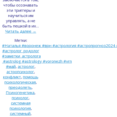
чтобы осознавать
эти триггеры и
научиться им
управлять, а не
быть пешкой в их…
Читать далее
→
Метки:
#Наталья #воронеж #врн #астрология #астропрогноз2024 
#астролог_родолог
#заметки_астролога
#astrolog #astrology #voronezh #vrn
#май
,
астролог
,
астропсихолог
,
конфликт
,
помощь
психологическая
,
преодолеть
,
Психогенетика
,
психолог
,
системная
психология
,
системный
,