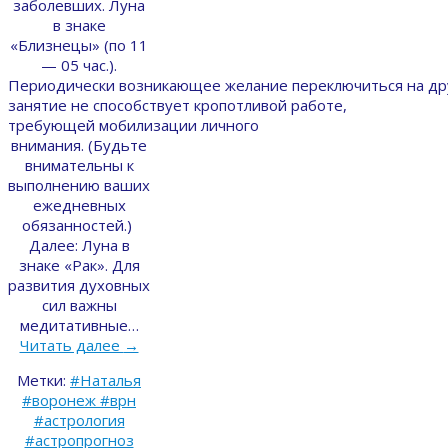
заболевших. Луна
в знаке
«Близнецы» (по 11
— 05 час.).
Периодически возникающее желание переключиться на д
занятие не способствует кропотливой работе,
требующей мобилизации личного
внимания. (Будьте
внимательны к
выполнению ваших
ежедневных
обязанностей.)
Далее: Луна в
знаке «Рак». Для
развития духовных
сил важны
медитативные…
Читать далее
→
Метки:
#Наталья
#воронеж #врн
#астрология
#астропрогноз