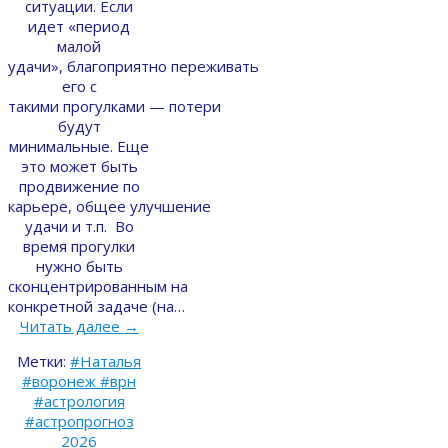
ситуации. Если
идет «период
малой
удачи», благоприятно переживать
его с
такими прогулками — потери
будут
минимальные. Еще
это может быть
продвижение по
карьере, общее улучшение
удачи и т.п. Во
время прогулки
нужно быть
сконцентрированным на
конкретной задаче (на…
Читать далее
→
Метки:
#Наталья
#воронеж #врн
#астрология
#астропрогноз
2026