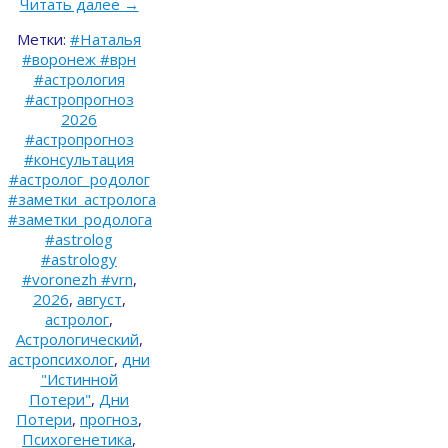
Читать далее
→
Метки:
#Наталья
#воронеж #врн
#астрология
#астропрогноз
2026
#астропрогноз
#консультация
#астролог_родолог
#заметки_астролога
#заметки_родолога
#astrolog
#astrology
#voronezh #vrn
,
2026
,
август
,
астролог
,
Астрологический
,
астропсихолог
,
дни
"Истинной
Потери"
,
Дни
Потери
,
прогноз
,
Психогенетика
,