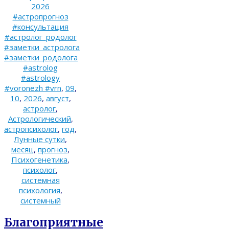
2026
#астропрогноз
#консультация
#астролог_родолог
#заметки_астролога
#заметки_родолога
#astrolog
#astrology
#voronezh #vrn
,
09
,
10
,
2026
,
август
,
астролог
,
Астрологический
,
астропсихолог
,
год
,
Лунные сутки
,
месяц
,
прогноз
,
Психогенетика
,
психолог
,
системная
психология
,
системный
Благоприятные