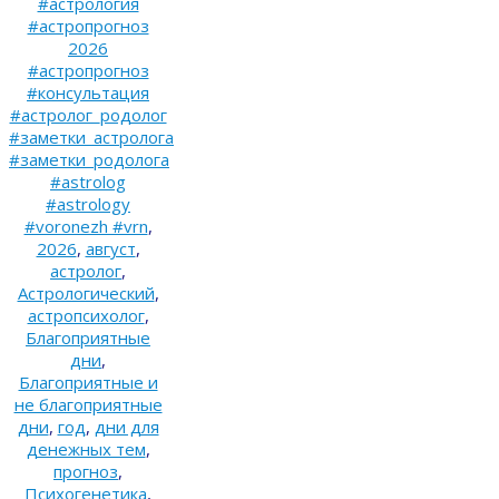
#астрология
#астропрогноз
2026
#астропрогноз
#консультация
#астролог_родолог
#заметки_астролога
#заметки_родолога
#astrolog
#astrology
#voronezh #vrn
,
2026
,
август
,
астролог
,
Астрологический
,
астропсихолог
,
Благоприятные
дни
,
Благоприятные и
не благоприятные
дни
,
год
,
дни для
денежных тем
,
прогноз
,
Психогенетика
,