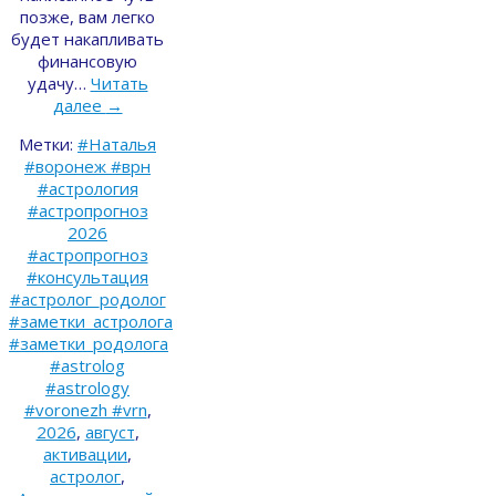
позже, вам легко
будет накапливать
финансовую
удачу…
Читать
далее
→
Метки:
#Наталья
#воронеж #врн
#астрология
#астропрогноз
2026
#астропрогноз
#консультация
#астролог_родолог
#заметки_астролога
#заметки_родолога
#astrolog
#astrology
#voronezh #vrn
,
2026
,
август
,
активации
,
астролог
,