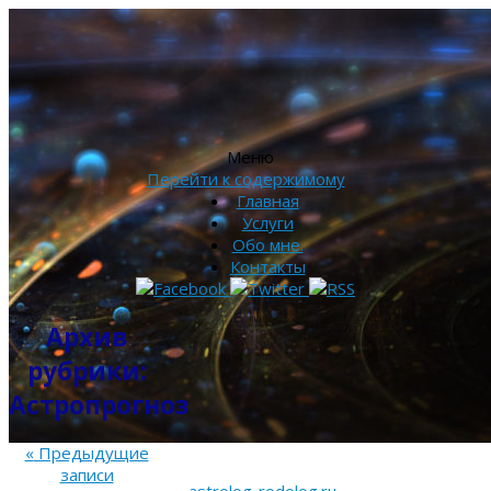
Меню
Перейти к содержимому
Главная
Услуги
Обо мне.
Контакты
Архив
рубрики:
Астропрогноз
«
Предыдущие
записи