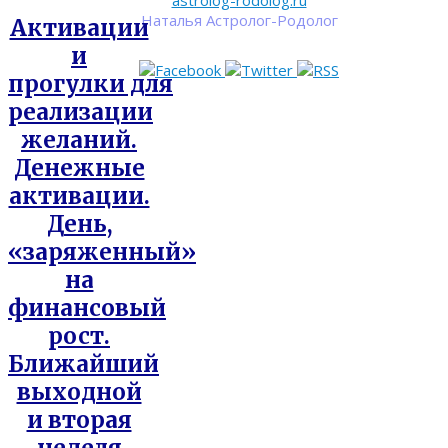
astrolog-rodolog.ru
Наталья Астролог-Родолог
Активации
и
прогулки для
реализации
желаний.
Денежные
активации.
День,
«заряженный»
на
финансовый
рост.
Ближайший
выходной
и вторая