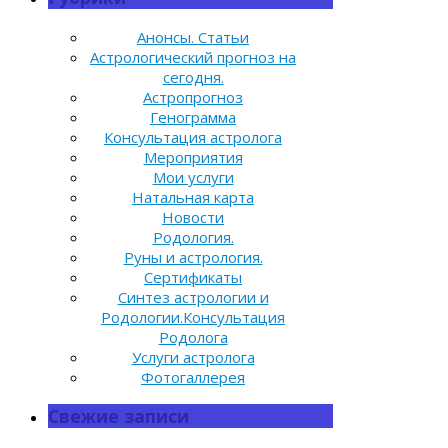
Анонсы. Статьи
Астрологический прогноз на
сегодня.
Астропрогноз
Генограмма
Консультация астролога
Мероприятия
Мои услуги
Натальная карта
Новости
Родология.
Руны и астрология.
Сертификаты
Синтез астрологии и
Родологии.Консультация
Родолога
Услуги астролога
Фотогаллерея
Свежие записи