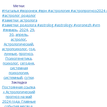
Метки:
#Наталья #воронеж #врн #астрология #астропрогноз2024 
#астролог_родолог
#заметки_астролога
#заметки_родолога #astrolog #astrology #voronezh #vrn
#январь
,
2024
,
29
,
30
,
апрель
,
астролог
,
Астрологический
,
астропсихолог
,
год
,
лунные
,
прогноз
,
Психогенетика
,
психолог
,
сегодня
,
системная
психология
,
системный
,
сутки
.
Закладка
Постоянная ссылка
.
«
Астрологический
прогноз на май
2024 года. Главные
события месяца.