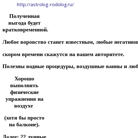
http://astrolog-rodolog.ru/
Полученная
выгода будет
кратковременной.
Любое
воровство
станет
известным,
любые
негатив
скором
времени
скажутся на
вашем
авторитете.
Полезны
водные
процедуры,
воздушные
ванны
и
лю
Хорошо
выполнять
физические
упражнения на
воздухе
(хотя бы просто
на балконе).
Далее:
22 лунные