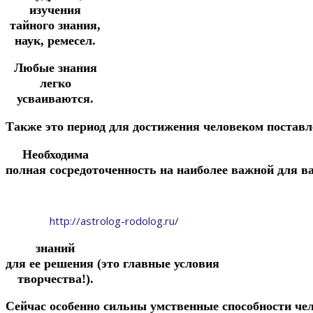
изучения
тайного знания,
наук, ремесел.
Любые знания
легко
усваиваются.
Также
это
период
для
достижения
человеком
постав
Необходима
полная
сосредоточенность
на
наиболее
важной
для
в
http://astrolog-rodolog.ru/
знаний
для
ее
решения
(это
главные
условия
творчества!).
Сейчас
особенно
сильны
умственные
способности
че