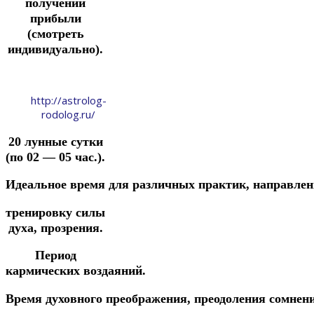
получении
прибыли
(смотреть
индивидуально).
http://astrolog-
rodolog.ru/
20 лунные сутки
(по 02 — 05 час.).
Идеальное
время
для
различных
практик,
направле
тренировку
силы
духа, прозрения.
Период
кармических воздаяний.
Время
духовного
преображения,
преодоления
сомнен