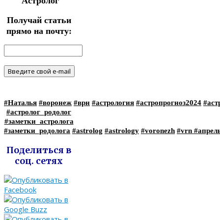
Астролог
Получай статьи
прямо на почту:
#Наталья
#воронеж
#врн
#астрология
#астропрогноз2024
#аст
#астролог_родолог
#заметки_астролога
#заметки_родолога
#astrolog
#astrology
#voronezh
#vrn
#апрел
Поделиться в
соц. сетях