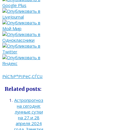
РќСЂР°РІРёС‚СЃСЏ
Related posts:
Астропрогноз
на сегодня:
лунные сутки
на 27 и 28
апреля 2024
года. Заметки