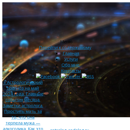
Меню
Перейти к содержимому
Главная
Услуги
Обо мне.
Контакты
«
Астрологический
прогноз на май
2024 года. Главные
события месяца.
Заметки астролога.
Простить мать за
то, что она
терпела мужа —
алкоголика. Как это