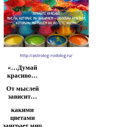
http://astrolog-rodolog.ru/
«…Думай
красиво…
От мыслей
зависит…
какими
цветами
заиграет мир