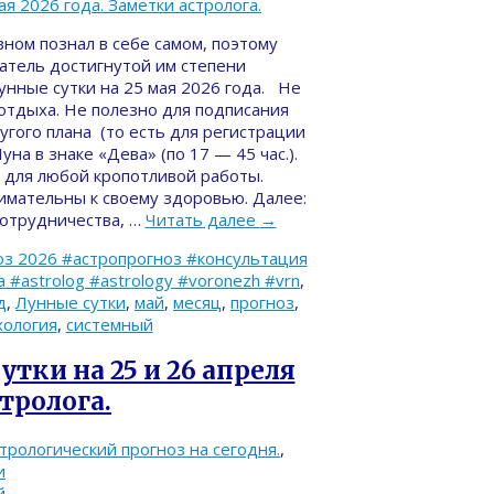
вном познал в себе самом, поэтому
атель достигнутой им степени
унные сутки на 25 мая 2026 года. Не
 отдыха. Не полезно для подписания
угого плана (то есть для регистрации
уна в знаке «Дева» (по 17 — 45 час.).
 для любой кропотливой работы.
имательны к своему здоровью. Далее:
сотрудничества, …
Читать далее
→
з 2026 #астропрогноз #консультация
#astrolog #astrology #voronezh #vrn
,
д
,
Лунные сутки
,
май
,
месяц
,
прогноз
,
хология
,
системный
утки на 25 и 26 апреля
стролога.
трологический прогноз на сегодня.
,
и
й