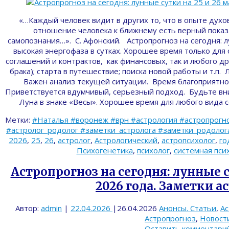
«…Каждый человек видит в других то, что в опыте духо
отношение человека к ближнему есть верный показ
самопознания…». С. Афонский. Астропрогноз на сегодня: л
высокая энергофаза в сутках. Хорошее время только для
соглашений и контрактов, как финансовых, так и любого др
брака); старта в путешествие; поиска новой работы и т.п. Л
Важен анализ текущей ситуации. Время благоприятно
Приветствуется вдумчивый, серьезный подход. Будьте вн
Луна в знаке «Весы». Хорошее время для любого вида 
Метки:
#Наталья #воронеж #врн #астрология #астропрогно
#астролог_родолог #заметки_астролога #заметки_родолога 
2026
,
25
,
26
,
астролог
,
Астрологический
,
астропсихолог
,
го
Психогенетика
,
психолог
,
системная пси
Астропрогноз на сегодня: лунные с
2026 года. Заметки а
Автор:
admin
|
22.04.2026
|
26.04.2026
Анонсы. Статьи
,
Ас
Астропрогноз
,
Новост
Оставить комментари