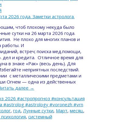
и
й
рошим, чтоб плохому некуда было
нные сутки на 26 марта 2026 года.
ития. Не плохо для многих планов и
а работы. И
виданий, встреч; поиска мед.помощи,
. дел и кредита. Отличное время для
а в знаке «Рак» (весь день). Для
Избегайте неприятных последствий.
нии с металлическими предметами и
души Огнем — одна из действенных
Читать далее
→
з 2026 #астропрогноз #консультация
#astrolog #astrology #voronezh #vrn
холог
,
год
,
Лунные сутки
,
Март
,
месяц
,
 психология
,
системный