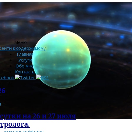
Меню
рейти к содержимому
Главная
Услуги
Обо мне.
Контакты
26
и
сутки на 26 и 27 июля
стролога.