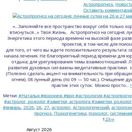
Астропрогноз
,
Новост
Оставить комментари
«…Заполняйте все пространство вокруг себя только хо
втиснуться…» Твоя Жизнь. Астропрогноз на сегодня: лу
Энергетика этого периода времени на высокой фазе разв
проектов, в том числе для поиск
для того, от чего вы ждете положительного результата: с
начала лечения. Не благоприятный период времени для юр
отдыха; для урегулирования темы взаимоотношений. Лун
развития духовных сил важны медитативные практики. 
(Полезно сделать акцент на внимательность при обраще
огнем). 08 лунный день (по 09 — 50 час.). Очищение 
практик этих суток. Можно просто…
Метки:
#Наталья #воронеж #врн #астрология #астропрогно
#астролог_родолог #заметки_астролога #заметки_родолога 
#январь
,
2026
,
26
,
27
,
астролог
,
Астрологический
,
астропси
прогноз
,
Психогенетика
,
психолог
,
системная
1
2
3
›
»
Август 2026