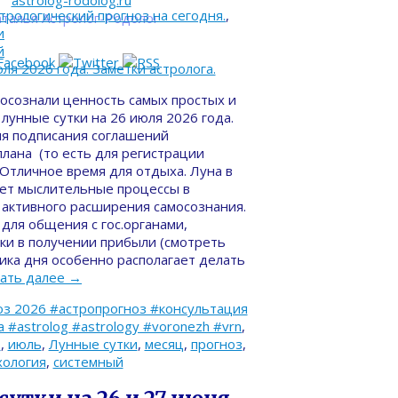
astrolog-rodolog.ru
трологический прогноз на сегодня.
,
талья Астролог-Родолог
и
й
осознали ценность самых простых и
лунные сутки на 26 июля 2026 года.
ля подписания соглашений
 плана (то есть для регистрации
. Отличное время для отдыха. Луна в
няет мыслительные процессы в
 активного расширения самосознания.
 для общения с гос.органами,
ки в получении прибыли (смотреть
тика дня особенно располагает делать
ать далее
→
з 2026 #астропрогноз #консультация
#astrolog #astrology #voronezh #vrn
,
д
,
июль
,
Лунные сутки
,
месяц
,
прогноз
,
хология
,
системный