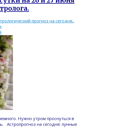
сутки на 26 и 27 июня
стролога.
трологический прогноз на сегодня.
,
и
й
немного. Нужно утром проснуться в
ь. Астропрогноз на сегодня: лунные