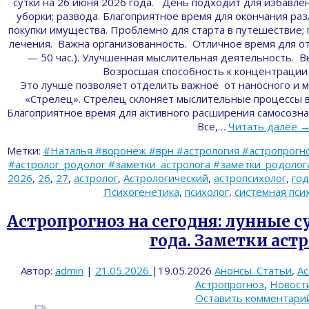
сутки на 26 июня 2026 года. День подходит для избавлен
уборки; развода. Благоприятное время для окончания ра
покупки имущества. Проблемно для старта в путешествие; 
лечения. Важна организованность. Отличное время для отд
— 50 час.). Улучшенная мыслительная деятельность. 
Возросшая способность к концентрации
Это лучше позволяет отделить важное от наносного и м
«Стрелец». Стрелец склоняет мыслительные процессы 
Благоприятное время для активного расширения самосознани
Все,…
Читать далее
Метки:
#Наталья #воронеж #врн #астрология #астропрогно
#астролог_родолог #заметки_астролога #заметки_родолога 
2026
,
26
,
27
,
астролог
,
Астрологический
,
астропсихолог
,
год
Психогенетика
,
психолог
,
системная пси
Астропрогноз на сегодня: лунные су
года. Заметки астр
Автор:
admin
|
21.05.2026
|
19.05.2026
Анонсы. Статьи
,
Ас
Астропрогноз
,
Новост
Оставить комментари