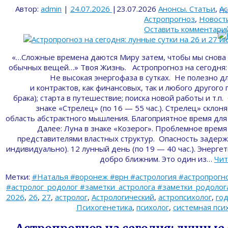
Автор:
admin
|
24.07.2026
|
23.07.2026
Анонсы. Статьи
,
Ас
На
Астропрогноз
,
Новост
Оставить комментари
«…Сложные времена даются Миру затем, чтобы мы снова 
обычных вещей…» Твоя Жизнь. Астропрогноз на сегодня: 
Не высокая энергофаза в сутках. Не полезно д
и контрактов, как финансовых, так и любого другого
брака); старта в путешествие; поиска новой работы и т.п
знаке «Стрелец» (по 16 — 55 час.). Стрелец» скло
область абстрактного мышления. Благоприятное время для
Далее: Луна в знаке «Козерог». Проблемное время
представителями властных структур. Опасность задерж
индивидуально). 12 лунный день (по 19 — 40 час.). Энерге
добро ближним. Это один из…
Чит
Метки:
#Наталья #воронеж #врн #астрология #астропрогно
#астролог_родолог #заметки_астролога #заметки_родолога 
2026
,
26
,
27
,
астролог
,
Астрологический
,
астропсихолог
,
го
Психогенетика
,
психолог
,
системная пси