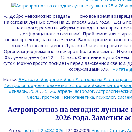
«…Добро невозможно раздать — оно все время возвращ
на сегодня: лунные сутки на 25 апреля 2026 года. День п
и старого; ремонта; уборки; развода. Благоприятное
дел (прощания с отжившим). Проблемно для старта 
новых проектов; начала лечения. Важна организованность
знаке «Лев» (весь день). Луна во «Льве» покровительс
Организацию домашнего вечера в большой семье. И уютн
08 лунный день (по 12 — 15 час.). Очищение души Огнем
суток. Можно просто посидеть перед зажженной свечой. 
сослуживцами или…
Читать 
Метки:
#Наталья #воронеж #врн #астрология #астропрогно
#астролог_родолог #заметки_астролога #заметки_родолога 
#январь
,
2026
,
25
,
26
,
апрель
,
астролог
,
Астрологически
месяц
,
прогноз
,
Психогенетика
,
психолог
,
систем
Астропрогноз на сегодня: лунные с
2026 года. Заметки а
Автор:
admin
|
25.03.2026
|
24.03.2026
Анонсы. Статьи
,
Ас