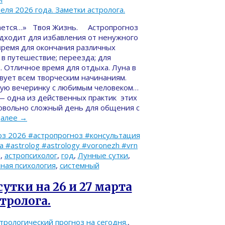
ается…» Твоя Жизнь. Астропрогноз
одходит для избавления от ненужного
 время для окончания различных
в путешествие; переезда; для
. Отличное время для отдыха. Луна в
твует всем творческим начинаниям.
ую вечеринку с любимым человеком…
 — одна из действенных практик этих
Довольно сложный день для общения с
далее
→
з 2026 #астропрогноз #консультация
#astrolog #astrology #voronezh #vrn
й
,
астропсихолог
,
год
,
Лунные сутки
,
ная психология
,
системный
утки на 26 и 27 марта
стролога.
трологический прогноз на сегодня.
,