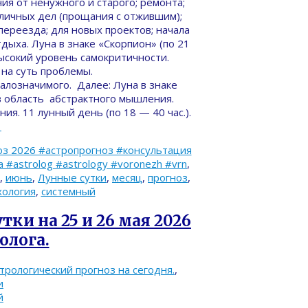
ия от ненужного и старого; ремонта;
зличных дел (прощания с отжившим);
переезда; для новых проектов; начала
ыха. Луна в знаке «Скорпион» (по 21
Высокий уровень самокритичности.
 на суть проблемы.
алозначимого. Далее: Луна в знаке
в область абстрактного мышления.
я. 11 лунный день (по 18 — 40 час.).
→
з 2026 #астропрогноз #консультация
#astrolog #astrology #voronezh #vrn
,
,
июнь
,
Лунные сутки
,
месяц
,
прогноз
,
хология
,
системный
тки на 25 и 26 мая 2026
олога.
трологический прогноз на сегодня.
,
и
й