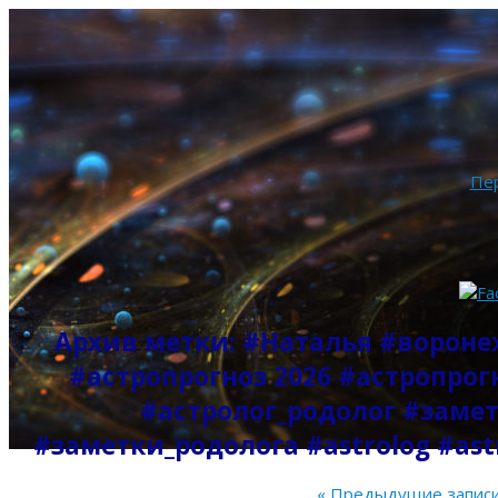
Пе
Архив метки:
#Наталья #вороне
#астропрогноз 2026 #астропрог
#астролог_родолог #заме
#заметки_родолога #astrolog #ast
«
Предыдущие запис