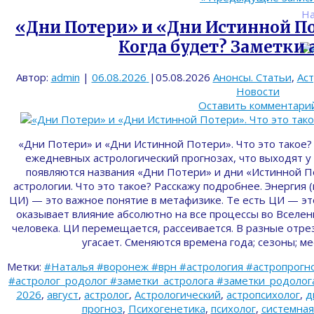
На
«Дни Потери» и «Дни Истинной Пот
Когда будет? Заметки 
Автор:
admin
|
06.08.2026
|
05.08.2026
Анонсы. Статьи
,
Ас
Новости
Оставить комментари
«Дни Потери» и «Дни Истинной Потери». Что это такое? 
ежедневных астрологический прогнозах, что выходят у 
появляются названия «Дни Потери» и дни «Истинной П
астрологии. Что это такое? Расскажу подробнее. Энергия 
ЦИ) — это важное понятие в метафизике. Те есть ЦИ — эт
оказывает влияние абсолютно на все процессы во Вселен
человека. ЦИ перемещается, рассеивается. В разные отрез
угасает. Сменяются времена года; сезоны; м
Метки:
#Наталья #воронеж #врн #астрология #астропрогно
#астролог_родолог #заметки_астролога #заметки_родолога 
2026
,
август
,
астролог
,
Астрологический
,
астропсихолог
,
д
прогноз
,
Психогенетика
,
психолог
,
системная