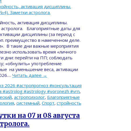
й
ройность, активация дисциплины.
 астролога. Благоприятные даты для
активации дисциплины (за период с
доп. преимущество в намеченном деле.
м». В такие дни важные мероприятия
лезно использовать время «личного
ти дни: перейти на ПП; соблюдать
ку; «обнулить» употребление
ные на уменьшение веса, активации
2026.…
Читать далее
→
з 2026 #астропрогноз #консультация
#astrolog #astrology #voronezh #vrn
,
еский
,
астропсихолог
,
Благоприятные
ология
,
системный
,
Спорт
,
стройность
тки на 07 и 08 августа
стролога.