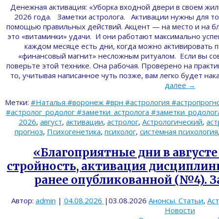
Денежная активация: «Уборка входной двери в своем жил
2026 года. Заметки астролога. Активации нужны для тог
помощью правильных действий. Акцент — на место и на б
это «витаминки» удачи. И они работают максимально ус
каждом месяце есть дни, когда можно активировать п
«финансовый магнит» несложным ритуалом. Если вы сов
поверьте этой технике. Она рабочая. Проверено на практи
то, учитывая написанное чуть позже, вам легко будет н
далее
→
Метки:
#Наталья #воронеж #врн #астрология #астропрогно
#астролог_родолог #заметки_астролога #заметки_родолога 
2026
,
август
,
активации
,
астролог
,
Астрологический
,
аст
прогноз
,
Психогенетика
,
психолог
,
системная психология
«Благоприятные дни в августе 
стройность, активация дисциплин
ранее опубликованной (№4). З
Автор:
admin
|
04.08.2026
|
03.08.2026
Анонсы. Статьи
,
Ас
Новости