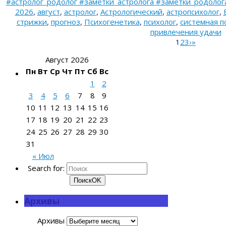
#астролог_родолог #заметки_астролога #заметки_родолога 
2026
,
август
,
астролог
,
Астрологический
,
астропсихолог
,
стрижки
,
прогноз
,
Психогенетика
,
психолог
,
системная п
привлечения удачи
1
2
3
›
»
Август 2026
Пн
Вт
Ср
Чт
Пт
Сб
Вс
1
2
3
4
5
6
7
8
9
10
11
12
13
14
15
16
17
18
19
20
21
22
23
24
25
26
27
28
29
30
31
« Июл
Search for:
Поиск
OK
Архивы
Архивы