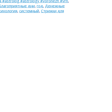
#astrolog #astrology #voronezh #vrn
,
Благоприятные дни
,
год
,
Денежные
сихология
,
системный
,
Стрижки для