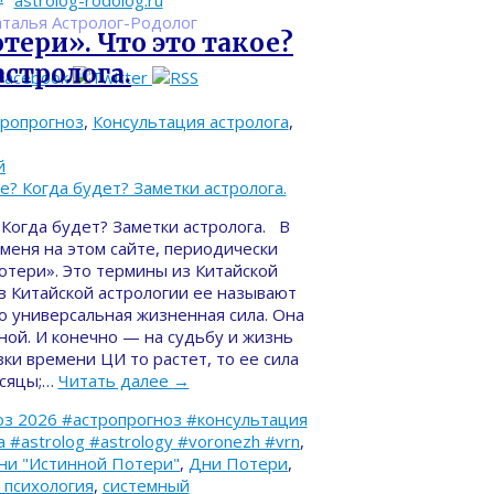
astrolog-rodolog.ru
талья Астролог-Родолог
ери». Что это такое?
астролога.
тропрогноз
,
Консультация астролога
,
й
Когда будет? Заметки астролога. В
меня на этом сайте, периодически
отери». Это термины из Китайской
(в Китайской астрологии ее называют
о универсальная жизненная сила. Она
ной. И конечно — на судьбу и жизнь
ки времени ЦИ то растет, то ее сила
есяцы;…
Читать далее
→
з 2026 #астропрогноз #консультация
#astrolog #astrology #voronezh #vrn
,
ни "Истинной Потери"
,
Дни Потери
,
 психология
,
системный