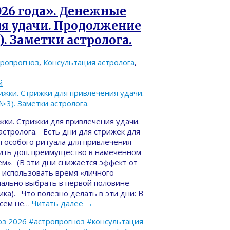
026 года». Денежные
я удачи. Продолжение
. Заметки астролога.
тропрогноз
,
Консультация астролога
,
й
жки. Стрижки для привлечения удачи.
астролога. Есть дни для стрижек для
я особого ритуала для привлечения
чить доп. преимущество в намеченном
м». (В эти дни снижается эффект от
 использовать время «личного
мально выбрать в первой половине
ка). Что полезно делать в эти дни: В
всем не…
Читать далее
→
з 2026 #астропрогноз #консультация