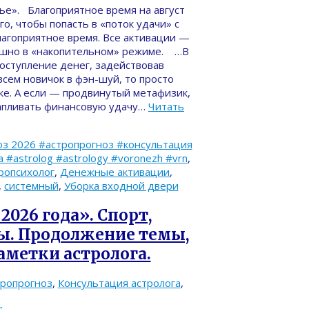
ье». Благоприятное время на август
о, чтобы попасть в «поток удачи» с
лагоприятное время. Все активации —
пешно в «накопительном» режиме. …В
оступление денег, задействовав
сем новичок в фэн-шуй, то просто
ке. А если — продвинутый метафизик,
акапливать финансовую удачу…
Читать
з 2026 #астропрогноз #консультация
#astrolog #astrology #voronezh #vrn
,
ропсихолог
,
Денежные активации
,
,
системный
,
Уборка входной двери
2026 года». Спорт,
ы. Продолжение темы,
аметки астролога.
тропрогноз
,
Консультация астролога
,