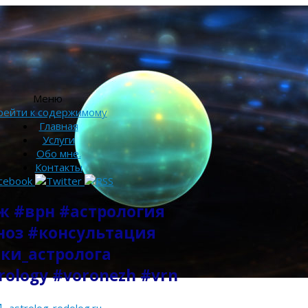
Меню
рейти к содержимому
Главная
Услуги
Обо мне.
Контакты
ж #врн #астрология
ноз #консультация
тки_астролога
rology #voronezh #vrn
и