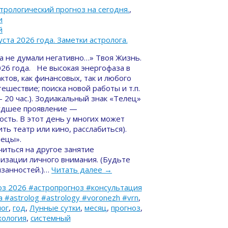
трологический прогноз на сегодня.
,
и
й
да не думали негативно…» Твоя Жизнь.
026 года. Не высокая энергофаза в
ктов, как финансовых, так и любого
тешествие; поиска новой работы и т.п.
 20 час.). Зодиакальный знак «Телец»
Худшее проявление —
ость. В этот день у многих может
ть театр или кино, расслабиться).
нецы».
иться на другое занятие
изации личного внимания. (Будьте
занностей.)…
Читать далее
→
з 2026 #астропрогноз #консультация
#astrolog #astrology #voronezh #vrn
,
лог
,
год
,
Лунные сутки
,
месяц
,
прогноз
,
хология
,
системный