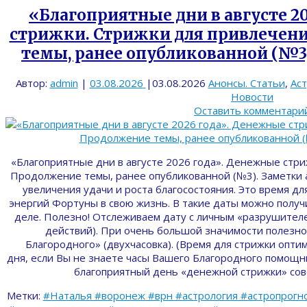
«Благоприятные дни в августе 2
стрижки. Стрижки для привлечени
темы, ранее опубликованной (№3)
Автор:
admin
|
03.08.2026
|
03.08.2026
Анонсы. Статьи
,
Ас
Новости
Оставить комментари
«Благоприятные дни в августе 2026 года». Денежные стри
Продолжение темы, ранее опубликованной (№3). Заметки 
увеличения удачи и роста благосостояния. Это время дл
энергий Фортуны в свою жизнь. В такие даты можно полу
деле. Полезно! Отслеживаем дату с личным «разрушителе
действий). При очень большой значимости полезно
Благородного» (двухчасовка). (Время для стрижки опти
дня, если Вы не знаете часы Вашего Благородного помощни
благоприятный день «денежной стрижки» со
Метки:
#Наталья #воронеж #врн #астрология #астропрогно