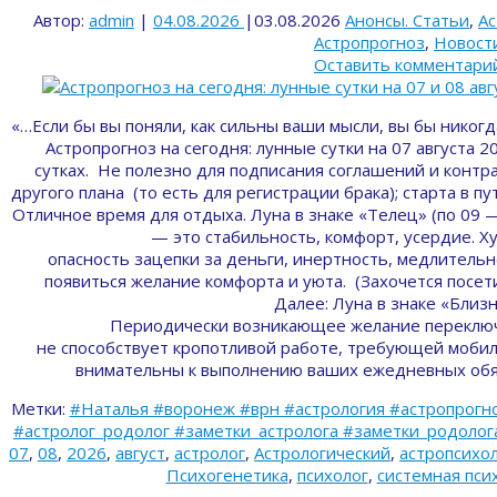
Автор:
admin
|
04.08.2026
|
03.08.2026
Анонсы. Статьи
,
Ас
Астропрогноз
,
Новост
Оставить комментари
«…Если бы вы поняли, как сильны ваши мысли, вы бы никог
Астропрогноз на сегодня: лунные сутки на 07 августа 2
сутках. Не полезно для подписания соглашений и контра
другого плана (то есть для регистрации брака); старта в пу
Отличное время для отдыха. Луна в знаке «Телец» (по 09 —
— это стабильность, комфорт, усердие. 
опасность зацепки за деньги, инертность, медлительн
появиться желание комфорта и уюта. (Захочется посети
Далее: Луна в знаке «Близ
Периодически возникающее желание переключ
не способствует кропотливой работе, требующей мобил
внимательны к выполнению ваших ежедневных обя
Метки:
#Наталья #воронеж #врн #астрология #астропрогно
#астролог_родолог #заметки_астролога #заметки_родолога 
07
,
08
,
2026
,
август
,
астролог
,
Астрологический
,
астропсихо
Психогенетика
,
психолог
,
системная пси