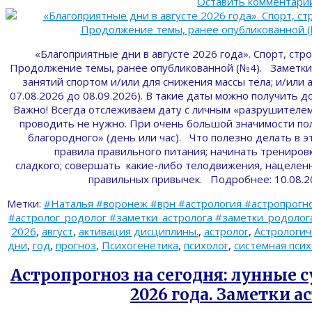
Оставить комментари
«Благоприятные дни в августе 2026 года». Спорт, ст
Продолжение темы, ранее опубликованной (№4). Заметки
занятий спортом и/или для снижения массы тела; и/или 
07.08.2026 до 08.09.2026). В такие даты можно получить 
Важно! Всегда отслеживаем дату с личным «разрушителе
проводить не нужно. При очень большой значимости по
благородного» (день или час). Что полезно делать в э
правила правильного питания; начинать трениров
сладкого; совершать какие-либо телодвижения, нацелен
правильных привычек. Подробнее: 10.08.
Метки:
#Наталья #воронеж #врн #астрология #астропрогно
#астролог_родолог #заметки_астролога #заметки_родолога 
2026
,
август
,
активация дисциплины.
,
астролог
,
Астрологич
дни
,
год
,
прогноз
,
Психогенетика
,
психолог
,
системная псих
Астропрогноз на сегодня: лунные су
2026 года. Заметки а