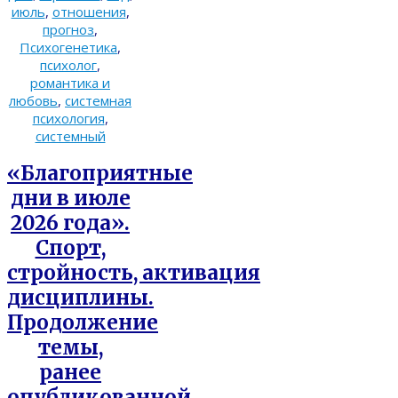
июль
,
отношения
,
прогноз
,
Психогенетика
,
психолог
,
романтика и
любовь
,
системная
психология
,
системный
«Благоприятные
дни в июле
2026 года».
Спорт,
стройность, активация
дисциплины.
Продолжение
темы,
ранее
опубликованной