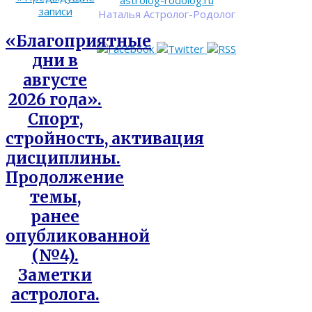
astrolog-rodolog.ru
записи
Наталья Астролог-Родолог
«Благоприятные
дни в
августе
2026 года».
Спорт,
стройность, активация
дисциплины.
Продолжение
темы,
ранее
опубликованной
(№4).
Заметки
астролога.