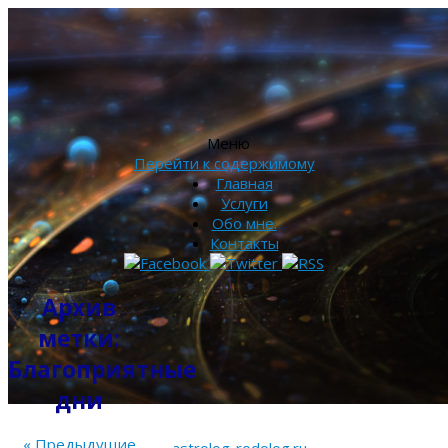
Меню
Перейти к содержимому
Главная
Услуги
Обо мне.
Контакты
Архив
метки:
Благоприятные
дни
«
Предыдущие