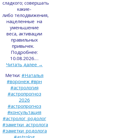
сладкого; совершать
какие-
либо телодвижения,
нацеленные на
уменьшение
веса, активации
правильных
привычек.
Подробнее:
10.08.2026.…
Читать далее
→
Метки:
#Наталья
#воронеж #врн
#астрология
#астропрогноз
2026
#астропрогноз
#консультация
#астролог_родолог
#заметки_астролога
#заметки_родолога
#astrolog