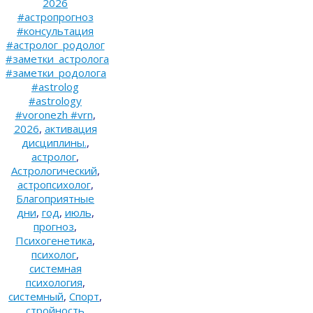
2026
#астропрогноз
#консультация
#астролог_родолог
#заметки_астролога
#заметки_родолога
#astrolog
#astrology
#voronezh #vrn
,
2026
,
активация
дисциплины.
,
астролог
,
Астрологический
,
астропсихолог
,
Благоприятные
дни
,
год
,
июль
,
прогноз
,
Психогенетика
,
психолог
,
системная
психология
,
системный
,
Спорт
,
стройность