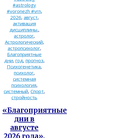
#astrology
#voronezh #vrn
,
2026
,
август
,
активация
дисциплины.
,
астролог
,
Астрологический
,
астропсихолог
,
Благоприятные
дни
,
год
,
прогноз
,
Психогенетика
,
психолог
,
системная
психология
,
системный
,
Спорт
,
стройность
«Благоприятные
дни в
августе
2026 года».