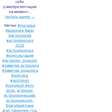
себе
(самопрезентация
на момент…
Читать далее
→
Метки:
#Наталья
#воронеж #врн
#астрология
#астропрогноз
2026
#астропрогноз
#консультация
#астролог_родолог
#заметки_астролога
#заметки_родолога
#astrolog
#astrology
#voronezh #vrn
,
2026
,
астролог
,
Астрологический
,
астропсихолог
,
Благоприятные
дни
,
гармония
,
год
,