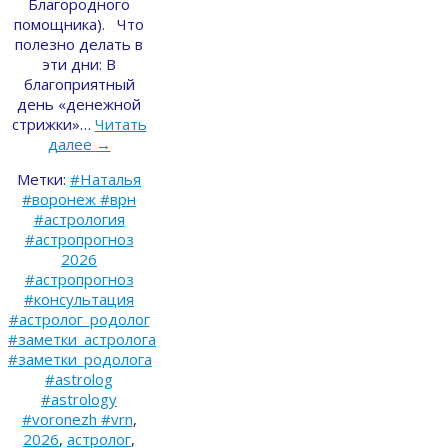
Благородного
помощника). Что
полезно делать в
эти дни: В
благоприятный
день «денежной
стрижки»…
Читать
далее
→
Метки:
#Наталья
#воронеж #врн
#астрология
#астропрогноз
2026
#астропрогноз
#консультация
#астролог_родолог
#заметки_астролога
#заметки_родолога
#astrolog
#astrology
#voronezh #vrn
,
2026
,
астролог
,