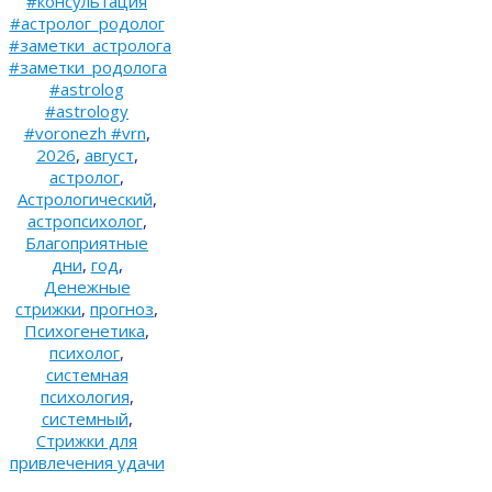
#консультация
#астролог_родолог
#заметки_астролога
#заметки_родолога
#astrolog
#astrology
#voronezh #vrn
,
2026
,
август
,
астролог
,
Астрологический
,
астропсихолог
,
Благоприятные
дни
,
год
,
Денежные
стрижки
,
прогноз
,
Психогенетика
,
психолог
,
системная
психология
,
системный
,
Стрижки для
привлечения удачи