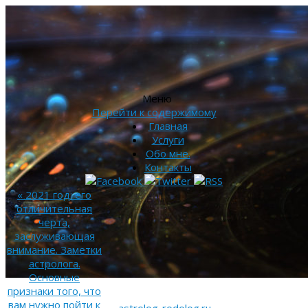
Меню
Перейти к содержимому
Главная
Услуги
Обо мне.
Контакты
«
2021 год: его
отличительная
черта,
заслуживающая
внимание. Заметки
астролога.
Основные
признаки того, что
вам нужно пойти к