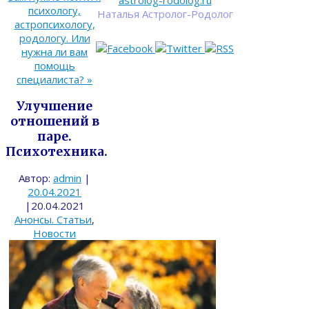
astrolog-rodolog.ru
психологу,
Наталья Астролог-Родолог
астропсихологу,
родологу. Или
нужна ли вам
помощь
специалиста?
»
Улучшение
отношений в
паре.
Психотехника.
Автор:
admin
|
20.04.2021
|
20.04.2021
Анонсы. Статьи
,
Новости