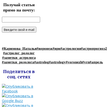
Получай статьи
прямо на почту:
#Каримова_Наталья
#воронеж
#врн
#астрология
#астропрогноз
#астролог_родолог
#заметки_астролога
#заметки_родолога
#astrolog
#astrology
#voronezh
#vrn
#апрель
Поделиться в
соц. сетях