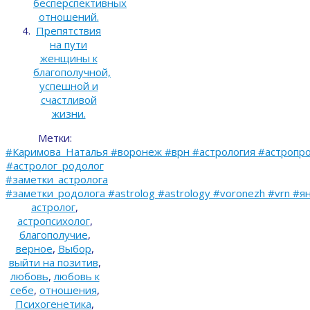
бесперспективных
отношений.
Препятствия
на пути
женщины к
благополучной,
успешной и
счастливой
жизни.
Метки:
#Каримова_Наталья #воронеж #врн #астрология #астропро
#астролог_родолог
#заметки_астролога
#заметки_родолога #astrolog #astrology #voronezh #vrn #я
астролог
,
астропсихолог
,
благополучие
,
верное
,
Выбор
,
выйти на позитив
,
любовь
,
любовь к
себе
,
отношения
,
Психогенетика
,