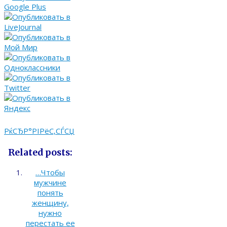
РќСЂР°РІРёС‚СЃСЏ
Related posts:
…Чтобы
мужчине
понять
женщину,
нужно
перестать ее