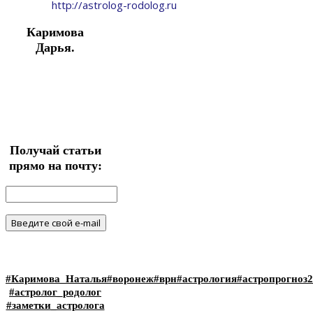
http://astrolog-rodolog.ru
Каримова
Дарья.
Получай статьи
прямо на почту:
#Каримова_Наталья
#воронеж
#врн
#астрология
#астропрогноз
#астролог_родолог
#заметки_астролога