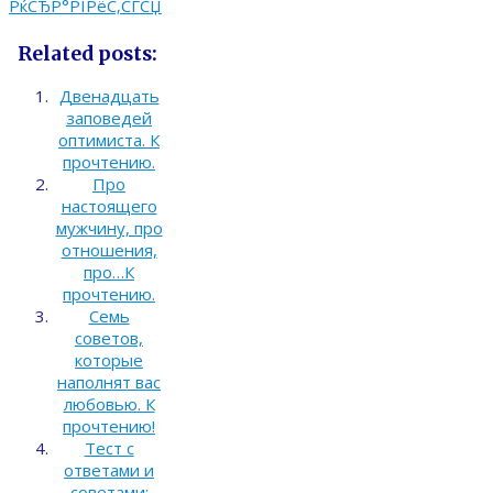
РќСЂР°РІРёС‚СЃСЏ
Related posts:
Двенадцать
заповедей
оптимиста. К
прочтению.
Про
настоящего
мужчину, про
отношения,
про…К
прочтению.
Семь
советов,
которые
наполнят вас
любовью. К
прочтению!
Тест с
ответами и
советами: