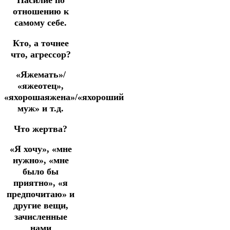
Насилие по
отношению к
самому себе.
Кто, а точнее
что, агрессор?
«Яжемать»/
«яжеотец»,
«яхорошаяжена»/«яхороший
муж» и т.д.
Что жертва?
«Я хочу», «мне
нужно», «мне
было бы
приятно», «я
предпочитаю» и
другие вещи,
зачисленные
нами