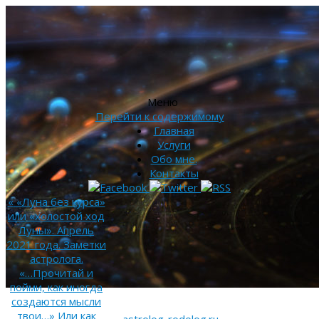
Меню
Перейти к содержимому
Главная
Услуги
Обо мне.
Контакты
«
«Луна без курса»
или «холостой ход
Луны». Апрель
2021 года. Заметки
астролога.
«…Прочитай и
пойми, как иногда
создаются мысли
твои…» Или как