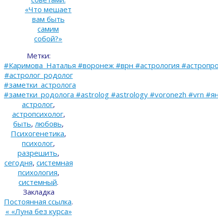
«Что мешает
вам быть
самим
собой?»
Метки:
#Каримова_Наталья #воронеж #врн #астрология #астропро
#астролог_родолог
#заметки_астролога
#заметки_родолога #astrolog #astrology #voronezh #vrn #я
астролог
,
астропсихолог
,
быть
,
любовь
,
Психогенетика
,
психолог
,
разрешить
,
сегодня
,
системная
психология
,
системный
.
Закладка
Постоянная ссылка
.
«
«Луна без курса»