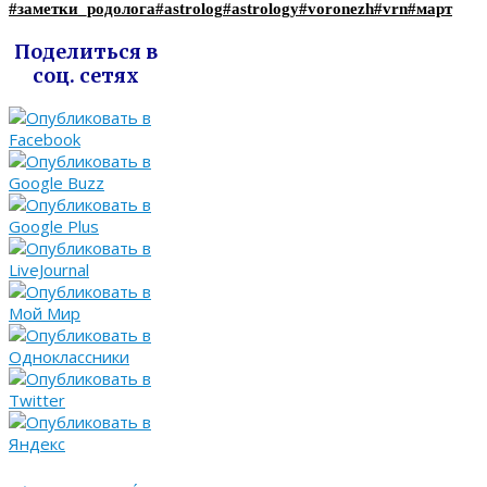
#заметки_родолога
#astrolog
#astrology
#voronezh
#vrn
#март
Поделиться в
соц. сетях