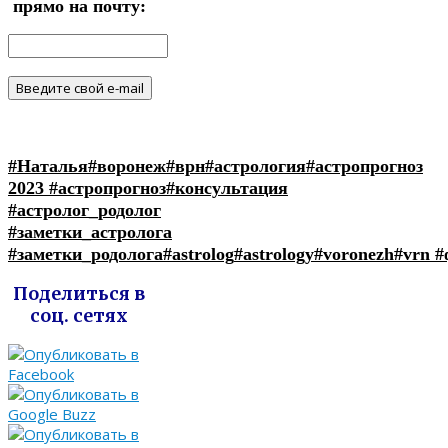
прямо на почту:
#Наталья
#воронеж
#врн
#астрология
#астропрогноз
2023
#астропрогноз
#консультация
#астролог_родолог
#заметки_астролога
#заметки_родолога
#astrolog
#astrology
#voronezh
#vrn
#
Поделиться в
соц. сетях