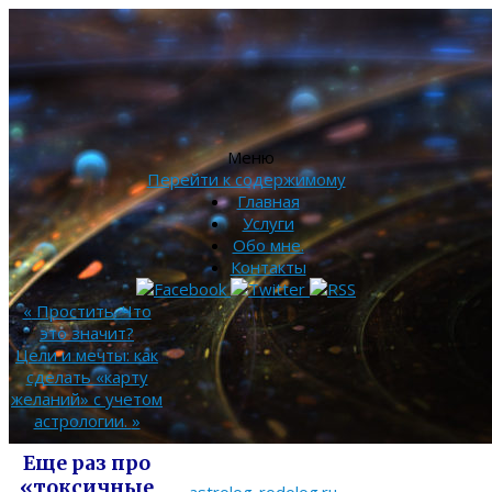
Меню
Перейти к содержимому
Главная
Услуги
Обо мне.
Контакты
«
Простить. Что
это значит?
Цели и мечты: как
сделать «карту
желаний» с учетом
астрологии.
»
Еще раз про
«токсичные