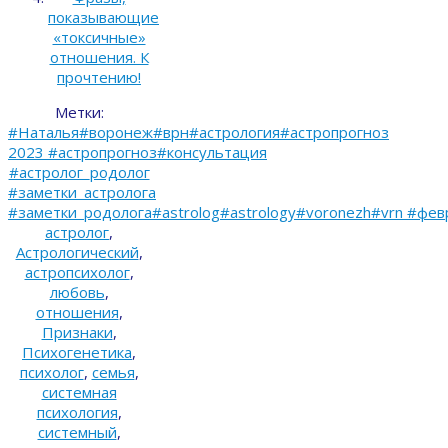
показывающие
«токсичные»
отношения. К
прочтению!
Метки:
#Наталья#воронеж#врн#астрология#астропрогноз
2023 #астропрогноз#консультация
#астролог_родолог
#заметки_астролога
#заметки_родолога#astrolog#astrology#voronezh#vrn #фев
астролог
,
Астрологический
,
астропсихолог
,
любовь
,
отношения
,
Признаки
,
Психогенетика
,
психолог
,
семья
,
системная
психология
,
системный
,