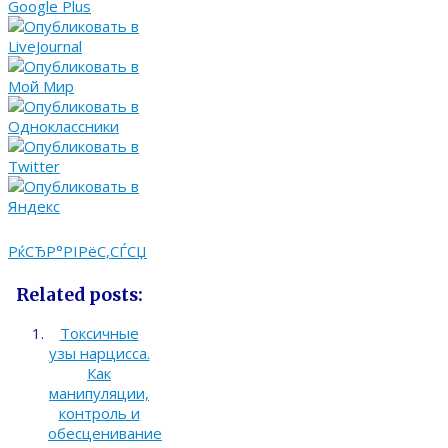
РќСЂР°РІРёС‚СЃСЏ
Related posts:
Токсичные
узы нарцисса.
Как
манипуляции,
контроль и
обесценивание