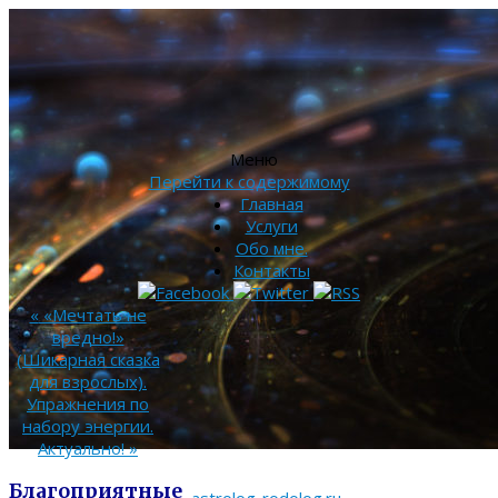
Меню
Перейти к содержимому
Главная
Услуги
Обо мне.
Контакты
«
«Мечтать не
вредно!»
(Шикарная сказка
для взрослых).
Упражнения по
набору энергии.
Актуально!
»
Благоприятные