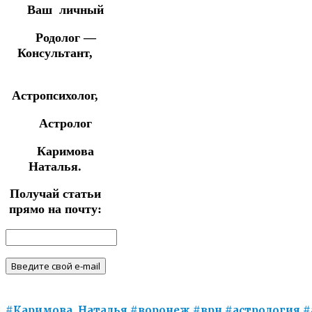
Ваш личный
Родолог —
Консультант,
Астропсихолог,
Астролог
Каримова
Наталья.
Получай статьи
прямо на почту:
#Каримова_Наталья
#воронеж
#врн
#астрология
#