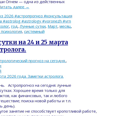
души Огнем — одна из действенных
Читать далее
→
з 2026 #астропрогноз #консультация
#astrolog #astrology #voronezh #vrn
холог
,
год
,
Лунные сутки
,
Март
,
месяц
,
 психология
,
системный
утки на 24 и 25 марта
стролога.
трологический прогноз на сегодня.
,
и
й
ь. Астропрогноз на сегодня: лунные
 сутках. Хорошее время только для
ктов, как финансовых, так и любого
тешествие; поиска новой работы и т.п.
ь день).
гое занятие не способствует кропотливой работе,