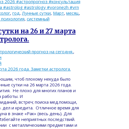
з 2026 #астропрогноз #консультация
#astrolog #astrology #voronezh #vrn
холог
,
год
,
Лунные сутки
,
Март
,
месяц
,
 психология
,
системный
утки на 26 и 27 марта
стролога.
трологический прогноз на сегодня.
,
и
й
рошим, чтоб плохому некуда было
нные сутки на 26 марта 2026 года.
ития. Не плохо для многих планов и
а работы. И
виданий, встреч; поиска мед.помощи,
. дел и кредита. Отличное время для
а в знаке «Рак» (весь день). Для
Избегайте неприятных последствий.
нии с металлическими предметами и