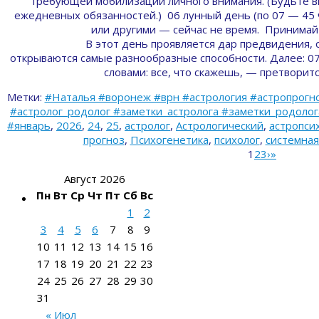
требующей мобилизации личного внимания. (Будьте 
ежедневных обязанностей.) 06 лунный день (по 07 — 45 
или другими — сейчас не время. Принимайте
В этот день проявляется дар предвидения, 
открываются самые разнообразные способности. Далее: 0
словами: все, что скажешь, — претворит
Метки:
#Наталья #воронеж #врн #астрология #астропрогно
#астролог_родолог #заметки_астролога #заметки_родолога 
#январь
,
2026
,
24
,
25
,
астролог
,
Астрологический
,
астропси
прогноз
,
Психогенетика
,
психолог
,
системная
1
2
3
›
»
Август 2026
Пн
Вт
Ср
Чт
Пт
Сб
Вс
1
2
3
4
5
6
7
8
9
10
11
12
13
14
15
16
17
18
19
20
21
22
23
24
25
26
27
28
29
30
31
« Июл