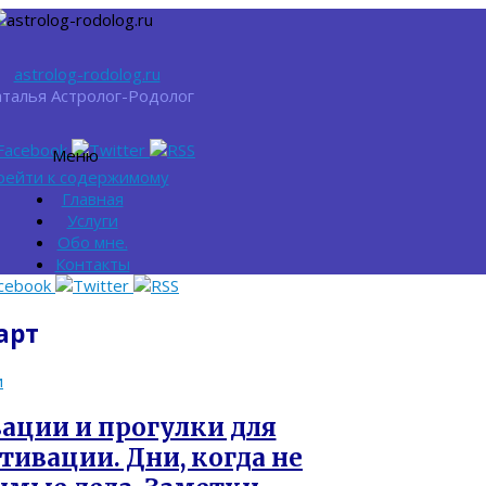
astrolog-rodolog.ru
талья Астролог-Родолог
Меню
рейти к содержимому
Главная
Услуги
Обо мне.
Контакты
арт
и
вации и прогулки для
ивации. Дни, когда не