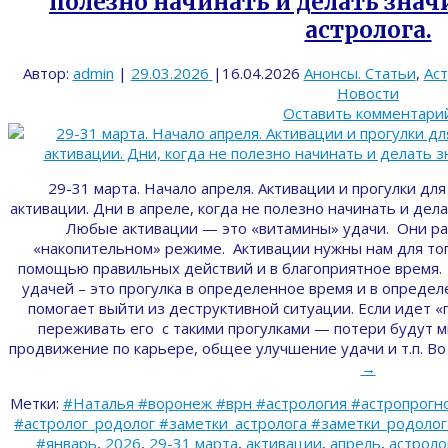
полезно начинать и делать знач
астролога.
Автор:
admin
|
29.03.2026
|
16.04.2026
Анонсы. Статьи
,
Ас
Новости
Оставить комментари
29-31 марта. Начало апреля. Активации и прогулки д
активации. Дни в апреле, когда не полезно начинать и дел
Любые активации — это «витамины» удачи. Они ра
«накопительном» режиме. Активации нужны нам для того
помощью правильных действий и в благоприятное время.
удачей – это прогулка в определенное время и в опреде
помогает выйти из деструктивной ситуации. Если идет «
переживать его с такими прогулками — потери будут 
продвижение по карьере, общее улучшение удачи и т.п. В
→
Метки:
#Наталья #воронеж #врн #астрология #астропрогно
#астролог_родолог #заметки_астролога #заметки_родолога 
#январь
,
2026
,
29-31 марта
,
активации
,
апрель
,
астроло