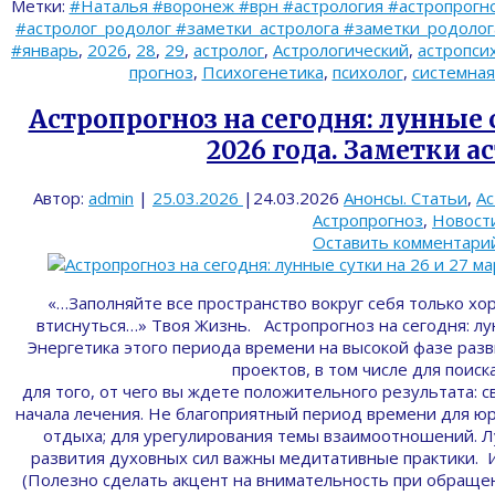
Метки:
#Наталья #воронеж #врн #астрология #астропрогно
#астролог_родолог #заметки_астролога #заметки_родолога 
#январь
,
2026
,
28
,
29
,
астролог
,
Астрологический
,
астропси
прогноз
,
Психогенетика
,
психолог
,
системная
Астропрогноз на сегодня: лунные с
2026 года. Заметки а
Автор:
admin
|
25.03.2026
|
24.03.2026
Анонсы. Статьи
,
Ас
Астропрогноз
,
Новост
Оставить комментари
«…Заполняйте все пространство вокруг себя только хо
втиснуться…» Твоя Жизнь. Астропрогноз на сегодня: лу
Энергетика этого периода времени на высокой фазе разв
проектов, в том числе для поиск
для того, от чего вы ждете положительного результата: с
начала лечения. Не благоприятный период времени для юр
отдыха; для урегулирования темы взаимоотношений. Лун
развития духовных сил важны медитативные практики. 
(Полезно сделать акцент на внимательность при обраще