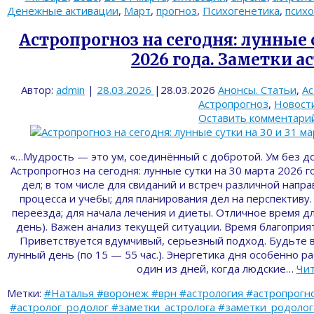
Денежные активации
,
Март
,
прогноз
,
Психогенетика
,
психо
Астропрогноз на сегодня: лунные с
2026 года. Заметки а
Автор:
admin
|
28.03.2026
|
28.03.2026
Анонсы. Статьи
,
Ас
Астропрогноз
,
Новост
Оставить комментари
«…Мyдрость — это ум, соединённый с добротой. Ум без 
Астропрогноз на сегодня: лунные сутки на 30 марта 2026 
дел; в том числе для свиданий и встреч различной напр
процесса и учебы; для планирования дел на перспективу.
переезда; для начала лечения и диеты. Отличное время дл
день). Важен анализ текущей ситуации. Время благопри
Приветствуется вдумчивый, серьезный подход. Будьте 
лунный день (по 15 — 55 час.). Энергетика дня особенно р
один из дней, когда людские…
Чи
Метки:
#Наталья #воронеж #врн #астрология #астропрогно
#астролог_родолог #заметки_астролога #заметки_родолога 