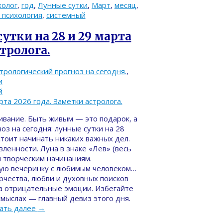
холог
,
год
,
Лунные сутки
,
Март
,
месяц
,
 психология
,
системный
утки на 28 и 29 марта
стролога.
трологический прогноз на сегодня.
,
и
й
ивание. Быть живым — это подарок, а
з на сегодня: лунные сутки на 28
стоит начинать никаких важных дел.
ленности. Луна в знаке «Лев» (весь
м творческим начинаниям.
ую вечеринку с любимым человеком…
орчества, любви и духовных поисков
ма отрицательные эмоции. Избегайте
мыслах — главный девиз этого дня.
ать далее
→