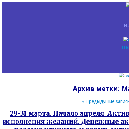
На
Пе
Архив метки:
М
«
Предыдущие запис
29-31 марта. Начало апреля. Акти
исполнения желаний. Денежные акт