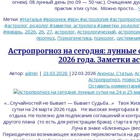
огнем). 08 лунный день (по 09 — 50 час.). Очищение 
практик этих суток. Можно просто…
Метки:
#Наталья #воронеж #врн #астрология #астропрогно
#астролог_родолог #заметки_астролога #заметки_родолога 
#январь
,
2026
,
26
,
27
,
астролог
,
Астрологический
,
астропси
прогноз
,
Психогенетика
,
психолог
,
системная
Астропрогноз на сегодня: лунные с
2026 года. Заметки а
Автор:
admin
|
23.03.2026
|
22.03.2026
Анонсы. Статьи
,
Ас
Астропрогноз
,
Новост
Оставить комментари
«…Случайностей не бывает — бывает Судьба…» Твоя Жизн
сутки на 24 марта 2026 года. Не высокая энергофаза в
отдыха. Не полезно для подписания соглашений и контра
другого плана (то есть для регистрации брака); старта в пу
Луна в знаке «Близнецы» (вес
Периодически возникающее желание переключиться на дру