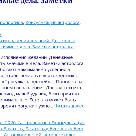
имые дела. Заметки
тропрогноз
,
Консультация астролога
,
й
ля исполнения желаний. Денежные
ать значимые дела. Заметки астролога.
ботают максимально успешно в
, чтобы попасть в «поток удачи» с
 «Прогулка за удачей». Прогулка за
ленном направлении. Данная техника
период малой удачи», благоприятно
минимальные. Еще это может быть
о время прогулки нужно…
Читать далее
з 2026 #астропрогноз #консультация
#astrolog #astrology #voronezh #vrn
г
,
Астрологический
,
астропсихолог
,