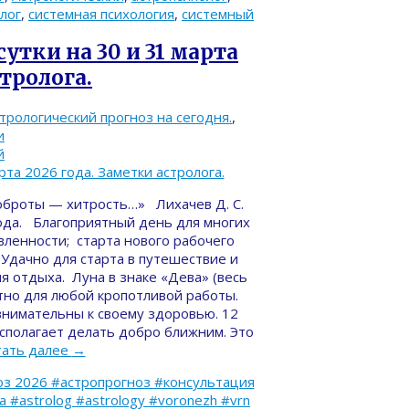
лог
,
системная психология
,
системный
утки на 30 и 31 марта
стролога.
трологический прогноз на сегодня.
,
и
й
доброты — хитрость…» Лиxaчев Д. С.
года. Благоприятный день для многих
авленности; старта нового рабочего
 Удачно для старта в путешествие и
я отдыха. Луна в знаке «Дева» (весь
ятно для любой кропотливой работы.
внимательны к своему здоровью. 12
асполагает делать добро ближним. Это
тать далее
→
з 2026 #астропрогноз #консультация
#astrolog #astrology #voronezh #vrn