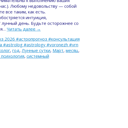
внимательны к выполнению ваших
час.). Любому недовольству — собой
 все таким, как есть.
обостряется интуиция,
7 лунный день. Будьте осторожнее со
ся…
Читать далее
→
з 2026 #астропрогноз #консультация
#astrolog #astrology #voronezh #vrn
холог
,
год
,
Лунные сутки
,
Март
,
месяц
,
 психология
,
системный