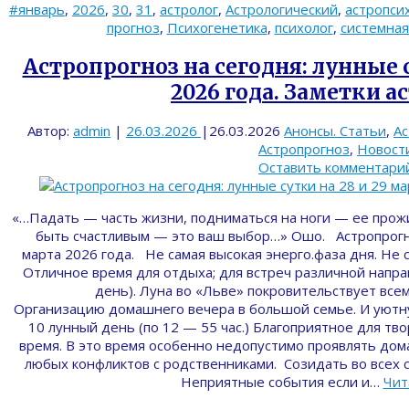
#январь
,
2026
,
30
,
31
,
астролог
,
Астрологический
,
астропси
прогноз
,
Психогенетика
,
психолог
,
системная
Астропрогноз на сегодня: лунные с
2026 года. Заметки а
Автор:
admin
|
26.03.2026
|
26.03.2026
Анонсы. Статьи
,
Ас
Астропрогноз
,
Новост
Оставить комментари
«…Падать — часть жизни, подниматься на ноги — ее прож
быть счастливым — это ваш выбор…» Ошо. Астропрогно
марта 2026 года. Не самая высокая энерго.фаза дня. Не 
Отличное время для отдыха; для встреч различной направ
день). Луна во «Льве» покровительствует все
Организацию домашнего вечера в большой семье. И уютн
10 лунный день (по 12 — 55 час.) Благоприятное для тв
время. В это время особенно недопустимо проявлять до
любых конфликтов с родственниками. Созидать во всех с
Неприятные события если и…
Чит