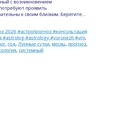
енный с возникновением
 потребуют проявить
ательны к своим близким. Берегите…
з 2026 #астропрогноз #консультация
#astrolog #astrology #voronezh #vrn
,
лог
,
год
,
Лунные сутки
,
месяц
,
прогноз
,
хология
,
системный