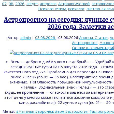
07
,
08
,
2026
,
август
,
астролог
,
Астрологический
,
астропсихо
Психогенетика
,
психолог
,
системная пси
Астропрогноз на сегодня: лунные су
2026 года. Заметки а
Автор:
admin
|
03.08.2026
|
03.08.2026
Анонсы. Статьи
,
Ас
Астропрогноз
,
Новост
Оставить комментари
«…Всем — доброго дня! А у кого не добрый… — Удобряйт
сегодня: лунные сутки на 05 августа 2026 года. Отлич
качественного отдыха. Проблемно для переезда на новое м
знаке «Овен» (по 05 — 35 час.). Благоприятное время 
активных. Но! Опасность повышенной импульсивности, 
«Телец». Зодиакальный знак «Телец» — это стаби
(Худшее проявление — опасность зацепки за материальн
этот день у многих может появиться желание комфорта и 
кино, расслабиться). 22 лунные сутки (по 21 — 50 
Метки:
#Наталья #воронеж #врн #астрология #астропрогно