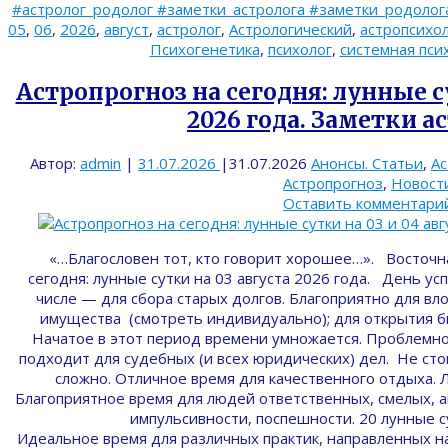
#астролог_родолог #заметки_астролога #заметки_родолога 
05
,
06
,
2026
,
август
,
астролог
,
Астрологический
,
астропсихо
Психогенетика
,
психолог
,
системная пси
Астропрогноз на сегодня: лунные су
2026 года. Заметки а
Автор:
admin
|
31.07.2026
|
31.07.2026
Анонсы. Статьи
,
Ас
Астропрогноз
,
Новост
Оставить комментари
«…Благословен тот, кто говорит хорошее…». Восточ
сегодня: лунные сутки на 03 августа 2026 года. День у
числе — для сбора старых долгов. Благоприятно для вл
имущества (смотреть индивидуально); для открытия б
Начатое в этот период времени умножается. Проблемно
подходит для судебных (и всех юридических) дел. Не ст
сложно. Отличное время для качественного отдыха. Л
Благоприятное время для людей ответственных, смелых, 
импульсивности, поспешности. 20 лунные сут
Идеальное время для различных практик, направленных н