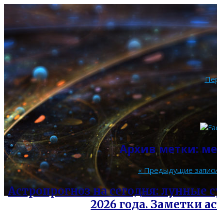
Пе
Архив метки:
ме
«
Предыдущие запис
Астропрогноз на сегодня: лунные су
2026 года. Заметки а