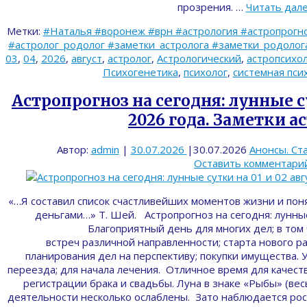
прозрения. …
Читать дал
Метки:
#Наталья #воронеж #врн #астрология #астропрогно
#астролог_родолог #заметки_астролога #заметки_родолога 
03
,
04
,
2026
,
август
,
астролог
,
Астрологический
,
астропсихо
Психогенетика
,
психолог
,
системная пси
Астропрогноз на сегодня: лунные су
2026 года. Заметки а
Автор:
admin
|
30.07.2026
|
30.07.2026
Анонсы. Ст
Оставить комментари
«…Я составил список счастливейших моментов жизни и понял
деньгами…» Т. Шей. Астропрогноз на сегодня: лунные
Благоприятный день для многих дел; в том
встреч различной направленности; старта нового р
планирования дел на перспективу; покупки имущества. 
переезда; для начала лечения. Отличное время для качест
регистрации брака и свадьбы. Луна в знаке «Рыбы» (вес
деятельности несколько ослаблены. Зато наблюдается рост