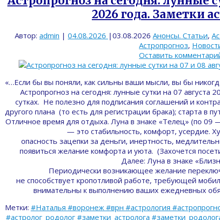
Астропрогноз на сегодня: лунные су
2026 года. Заметки а
Автор:
admin
|
04.08.2026
|
03.08.2026
Анонсы. Статьи
,
Ас
Астропрогноз
,
Новост
Оставить комментари
«…Если бы вы поняли, как сильны ваши мысли, вы бы никог
Астропрогноз на сегодня: лунные сутки на 07 августа 2
сутках. Не полезно для подписания соглашений и контра
другого плана (то есть для регистрации брака); старта в пу
Отличное время для отдыха. Луна в знаке «Телец» (по 09 —
— это стабильность, комфорт, усердие. 
опасность зацепки за деньги, инертность, медлительн
появиться желание комфорта и уюта. (Захочется посети
Далее: Луна в знаке «Близ
Периодически возникающее желание переключ
не способствует кропотливой работе, требующей мобил
внимательны к выполнению ваших ежедневных обя
Метки:
#Наталья #воронеж #врн #астрология #астропрогно
#астролог_родолог #заметки_астролога #заметки_родолога 