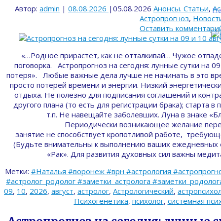
Автор:
admin
|
08.08.2026
|
05.08.2026
Анонсы. Статьи
,
Ас
На
Астропрогноз
,
Новост
Оставить комментари
«…Родное прирастет, как не отталкивай… Чужое отпад
поговорка. Астропрогноз на сегодня: лунные сутки на 09
потеря». Любые важные дела лучше не начинать в это вр
просто потерей времени и энергии. Низкий энергетически
отдыха. Не полезно для подписания соглашений и контра
другого плана (то есть для регистрации брака); старта в
т.п. Не навещайте заболевших. Луна в знаке «Бл
Периодически возникающее желание пере
занятие не способствует кропотливой работе, требующ
(Будьте внимательны к выполнению ваших ежедневных о
«Рак». Для развития духовных сил важны мед
Метки:
#Наталья #воронеж #врн #астрология #астропрогно
#астролог_родолог #заметки_астролога #заметки_родолога 
09
,
10
,
2026
,
август
,
астролог
,
Астрологический
,
астропсихо
Психогенетика
,
психолог
,
системная пси