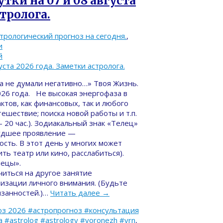
тки на 07 и 08 августа
стролога.
трологический прогноз на сегодня.
,
и
й
да не думали негативно…» Твоя Жизнь.
026 года. Не высокая энергофаза в
ктов, как финансовых, так и любого
тешествие; поиска новой работы и т.п.
 20 час.). Зодиакальный знак «Телец»
Худшее проявление —
ость. В этот день у многих может
ть театр или кино, расслабиться).
нецы».
иться на другое занятие
изации личного внимания. (Будьте
занностей.)…
Читать далее
→
з 2026 #астропрогноз #консультация
#astrolog #astrology #voronezh #vrn
,