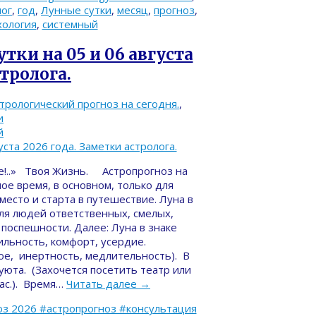
лог
,
год
,
Лунные сутки
,
месяц
,
прогноз
,
хология
,
системный
тки на 05 и 06 августа
стролога.
трологический прогноз на сегодня.
,
и
й
е!..» Твоя Жизнь. Астропрогноз на
ное время, в основном, только для
есто и старта в путешествие. Луна в
для людей ответственных, смелых,
поспешности. Далее: Луна в знаке
льность, комфорт, усердие.
ое, инертность, медлительность). В
уюта. (Захочется посетить театр или
час.). Время…
Читать далее
→
з 2026 #астропрогноз #консультация