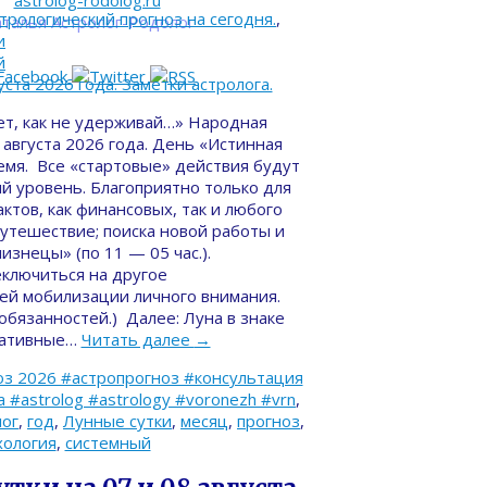
astrolog-rodolog.ru
трологический прогноз на сегодня.
,
талья Астролог-Родолог
и
й
ет, как не удерживай…» Народная
 августа 2026 года. День «Истинная
емя. Все «стартовые» действия будут
й уровень. Благоприятно только для
ктов, как финансовых, так и любого
 путешествие; поиска новой работы и
изнецы» (по 11 — 05 час.).
ключиться на другое
ей мобилизации личного внимания.
бязанностей.) Далее: Луна в знаке
итативные…
Читать далее
→
з 2026 #астропрогноз #консультация
#astrolog #astrology #voronezh #vrn
,
лог
,
год
,
Лунные сутки
,
месяц
,
прогноз
,
хология
,
системный