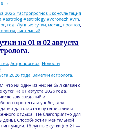
ее
→
з 2026 #астропрогноз #консультация
#astrolog #astrology #voronezh #vrn
,
лог
,
год
,
Лунные сутки
,
месяц
,
прогноз
,
хология
,
системный
тки на 01 и 02 августа
стролога.
атьи
,
Астропрогноз
,
Новости
й
, что ни один из них не был связан с
 сутки на 01 августа 2026 года.
 числе для свиданий и
абочего процесса и учебы; для
Удачно для старта в путешествие и
венного отдыха. Не благоприятно для
ь день). Способности к ментальной
 интуиции. 18 лунные сутки (по 21 —