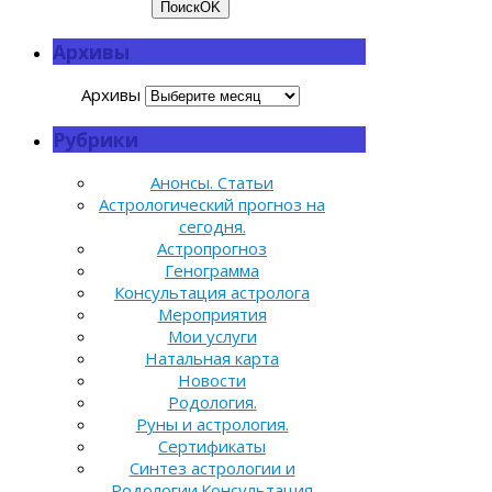
Поиск
OK
Архивы
Архивы
Рубрики
Анонсы. Статьи
Астрологический прогноз на
сегодня.
Астропрогноз
Генограмма
Консультация астролога
Мероприятия
Мои услуги
Натальная карта
Новости
Родология.
Руны и астрология.
Сертификаты
Синтез астрологии и
Родологии.Консультация