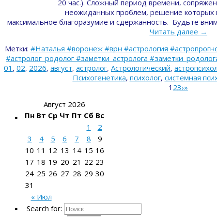
20 час.). Сложный период времени, сопряж
неожиданных проблем, решение которых
максимальное благоразумие и сдержанность. Будьте вним
Читать далее
→
Метки:
#Наталья #воронеж #врн #астрология #астропрогно
#астролог_родолог #заметки_астролога #заметки_родолога 
01
,
02
,
2026
,
август
,
астролог
,
Астрологический
,
астропсихо
Психогенетика
,
психолог
,
системная пси
1
2
3
›
»
Август 2026
Пн
Вт
Ср
Чт
Пт
Сб
Вс
1
2
3
4
5
6
7
8
9
10
11
12
13
14
15
16
17
18
19
20
21
22
23
24
25
26
27
28
29
30
31
« Июл
Search for: