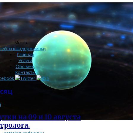
Меню
рейти к содержимому
Главная
Услуги
Обо мне.
Контакты
сяц
и
тки на 09 и 10 августа
стролога.