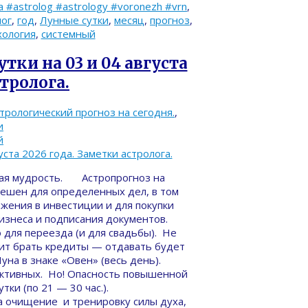
#astrolog #astrology #voronezh #vrn
,
лог
,
год
,
Лунные сутки
,
месяц
,
прогноз
,
хология
,
системный
тки на 03 и 04 августа
стролога.
трологический прогноз на сегодня.
,
и
й
ная мудрость. Астропрогноз на
спешен для определенных дел, в том
ожения в инвестиции и для покупки
изнеса и подписания документов.
 для переезда (и для свадьбы). Не
оит брать кредиты — отдавать будет
уна в знаке «Овен» (весь день).
активных. Но! Опасность повышенной
ки (по 21 — 30 час.).
а очищение и тренировку силы духа,