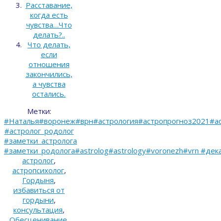
Расставание,
когда есть
чувства…Что
делать?..
Что делать,
если
отношения
закончились,
а чувства
остались.
Метки:
#Наталья#воронеж#врн#астрология#астропрогноз2021#ас
#астролог_родолог
#заметки_астролога
#заметки_родолога#astrolog#astrology#voronezh#vrn #дек
астролог
,
астропсихолог
,
Гордыня
,
избавиться от
гордыни
,
консультация
,
Обесценивание
,