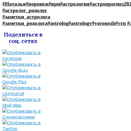
#Наталья
#воронеж
#врн
#астрология
#астропрогноз20
#астролог_родолог
#заметки_астролога
#заметки_родолога
#astrolog
#astrology
#voronezh
#vrn
#
Поделиться в
соц. сетях