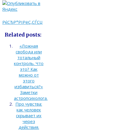
РќСЂР°РІРёС‚СЃСЏ
Related posts:
«Ложная
свобода или
тотальный
контроль. Что
это? Как
можно от
этого
избавиться?»
Заметки
астропсихолога.
Про чувства:
как человек
скрывает их
через
действия.