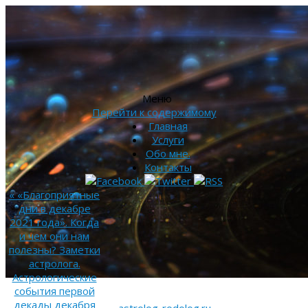
Меню
Перейти к содержимому
Главная
Услуги
Обо мне.
Контакты
«
«Благоприятные
дни в декабре
2021 года». Когда
и чем они нам
полезны? Заметки
астролога.
Астрологические
события первой
декады декабря