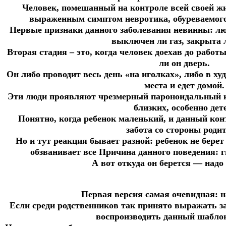
Человек, помешанный на контроле всей своей жи
выраженным симптом невротика, обуреваемог
Первые признаки данного заболевания невинны: лю
выключен ли газ, закрыта 
Вторая стадия – это, когда человек доехав до работы
ли он дверь.
Он либо проводит весь день «на иголках», либо в ху
места и едет домой.
Эти люди проявляют чрезмерный пароноидальный к
близких, особенно дет
Понятно, когда ребенок маленький, и данный ко
забота со стороны родит
Но и тут реакция бывает разной: ребенок не берет
обзванивает все Причина данного поведения: 
А вот откуда он берется — надо
Первая версия самая очевидная: н
Если среди родственников так принято выражать за
воспроизводить данный шаблон