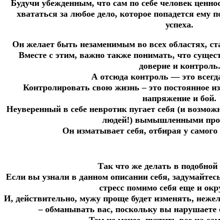
Будучи убежденным, что сам по себе человек ценнос
хвататься за любое дело, которое попадется ему п
успеха.
Он желает быть незаменимым во всех областях, с
Вместе с этим, важно также понимать, что суще
доверие и контроль
А отсюда контроль — это всегд
Контролировать свою жизнь – это постоянное и
напряжение и бой.
Неуверенный в себе невротик пугает себя (и возмо
людей!) вымышленными про
Он изматывает себя, отбирая у самого 
Так что же делать в подобной
Если вы узнали в данном описании себя, задумайтесь
стресс помимо себя еще и ок
И, действительно, мужу проще будет изменять, нежел
– обманывать вас, поскольку вы нарушаете 
Тем не менее, пустить все на са