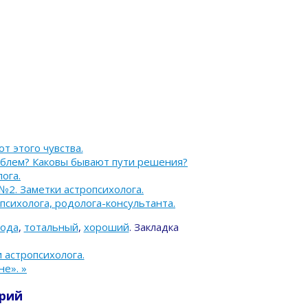
т этого чувства.
облем? Каковы бывают пути решения?
ога.
№2. Заметки астропсихолога.
психолога, родолога-консультанта.
бода
,
тотальный
,
хороший
.
Закладка
 астропсихолога.
не».
»
рий