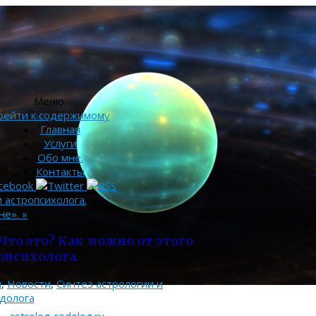
Меню
рейти к содержимому
Главная
Услуги
Обо мне.
Контакты
 астропсихолога.
не».
»
то это? Как можно от этого
опсихолога.
и
,
Новости
,
Синтез астрологии и
долога