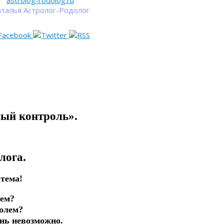
astrolog-rodolog.ru
талья Астролог-Родолог
ый контроль».
лога.
 тема!
лем?
ролем?
нь невозможно.