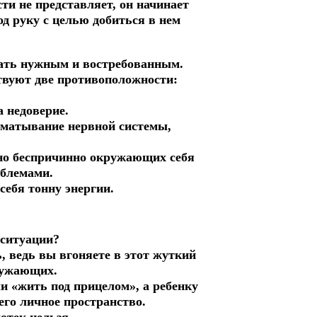
ти не представляет, он начинает
од руку с целью добиться в нем
тать нужным и востребованным.
ствуют две противоположности:
.
а недоверие.
зматывание нервной системы,
жно беспричинно окружающих себя
блемами.
себя тонну энергии.
 ситуации?
, ведь вы вгоняете в этот жуткий
ружающих.
и «жить под прицелом», а ребенку
его личное пространство.
мотек нельзя.