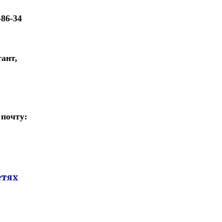
86-34
ант,
 почту:
етях