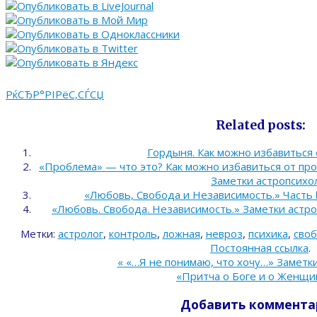
РќСЂР°РІРёС‚СЃСЏ
Related posts:
Гордыня. Как можно избавиться о
«Проблема» — что это? Как можно избавиться от пр
Заметки астропсихол
«Любовь, Свобода и Независимость.» Часть 
«Любовь. Свобода. Независимость.» Заметки астро
Метки:
астролог
,
контроль
,
ложная
,
невроз
,
психика
,
сво
Постоянная ссылка
.
«
«…Я не понимаю, что хочу…» Заметки
«Притча о Боге и о Женщи
Добавить коммента