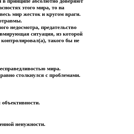
ти в принципе абсолютно доверяют
сностях этого мира, то на
 весь мир жесток и кругом враги.
хотравмы.
ного недосмотра, предательство
авмирующая ситуация, из которой
контролировал(а), такого бы не
несправедливостью мира.
 равно столкнулся с проблемами.
я объективности.
енной ненужности.