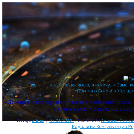
Пе
«
«…Я не понимаю, что хочу…» Заметки
«Притча о Боге и о Женщи
«Ложная свобода или тотальный контроль. Ч
избавиться?» Заметки астр
Автор:
admin
|
07.01.2018
|
30.03.2026
Анонсы. Стать
Родологии.Консультация Ро