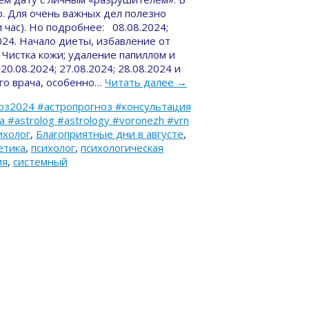
. Для очень важных дел полезно
 час). Но подробнее: 08.08.2024;
.2024. Начало диеты, избавление от
. Чистка кожи; удаление папиллом и
20.08.2024; 27.08.2024; 28.08.2024 и
го врача, особенно…
Читать далее
→
оз2024 #астропрогноз #консультация
#astrolog #astrology #voronezh #vrn
ихолог
,
Благоприятные дни в августе
,
етика
,
психолог
,
психологическая
ия
,
системный