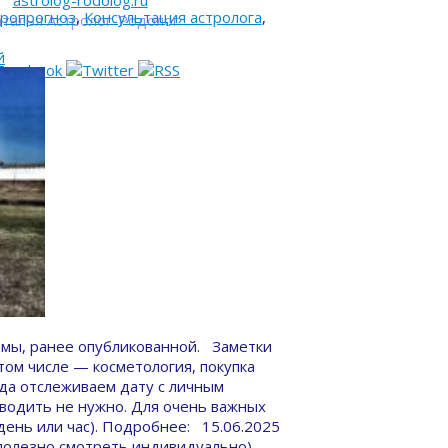
astrolog-rodolog.ru
тропрогноз
,
Консультация астролога
,
талья Астролог-Родолог
й
мы, ранее опубликованной. Заметки
ом числе — косметология, покупка
егда отслеживаем дату с личным
водить не нужно. Для очень важных
день или час). Подробнее: 15.06.2025
 (полезно смотреть индивидуально).