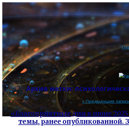
Пе
Архив метки:
психологическ
«
Предыдущие запис
«Благоприятные дни в июне 2025
темы, ранее опубликованной. З