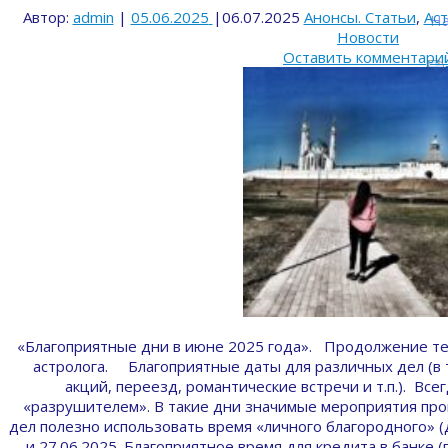
Автор:
admin
|
05.06.2025
|
06.07.2025
Анонсы. Статьи
,
Ас
На
Новости
Оставить комментари
«Благоприятные дни в июне 2025 года». Продолжение те
астролога. Благоприятные даты для различных дел (в т
акций, переезд, романтические встречи и т.п.). Вс
«разрушителем». В такие дни значимые мероприятия про
дел полезно использовать время «личного благородного» (
и 27.06.2025. Благоприятное время для кредита в банке