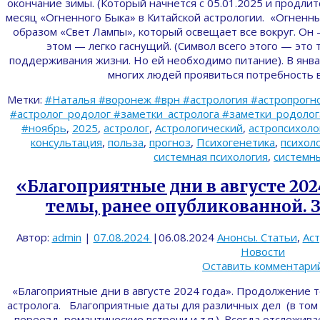
окончание зимы. (Который начнется с 05.01.2025 и продлит
месяц «Огненного Быка» в Китайской астрологии. «Огненны
образом «Свет Лампы», который освещает все вокруг. Он 
этом — легко гаснущий. (Символ всего этого — это 
поддерживания жизни. Но ей необходимо питание). В янва
многих людей проявиться потребность
Метки:
#Наталья #воронеж #врн #астрология #астропрогно
#астролог_родолог #заметки_астролога #заметки_родолога 
#ноябрь
,
2025
,
астролог
,
Астрологический
,
астропсихоло
консультация
,
польза
,
прогноз
,
Психогенетика
,
психол
системная психология
,
системн
«Благоприятные дни в августе 202
темы, ранее опубликованной. З
Автор:
admin
|
07.08.2024
|
06.08.2024
Анонсы. Статьи
,
Ас
Новости
Оставить комментари
«Благоприятные дни в августе 2024 года». Продолжение т
астролога. Благоприятные даты для различных дел (в том 
переезд, романтические встречи и т.п.). Всегда отслежив