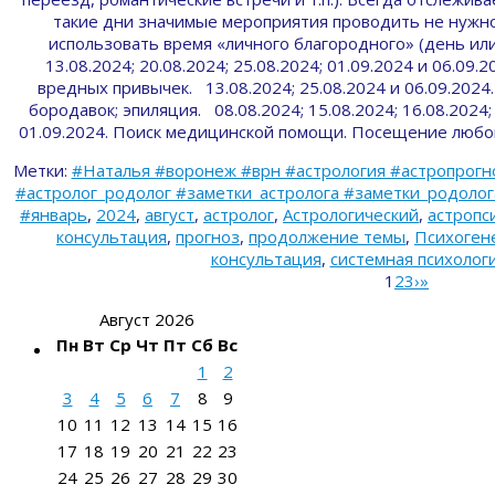
такие дни значимые мероприятия проводить не нужно
использовать время «личного благородного» (день или
13.08.2024; 20.08.2024; 25.08.2024; 01.09.2024 и 06.09
вредных привычек. 13.08.2024; 25.08.2024 и 06.09.2024
бородавок; эпиляция. 08.08.2024; 15.08.2024; 16.08.2024; 
01.09.2024. Поиск медицинской помощи. Посещение любо
Метки:
#Наталья #воронеж #врн #астрология #астропрогн
#астролог_родолог #заметки_астролога #заметки_родолога 
#январь
,
2024
,
август
,
астролог
,
Астрологический
,
астропс
консультация
,
прогноз
,
продолжение темы
,
Психоген
консультация
,
системная психолог
1
2
3
›
»
Август 2026
Пн
Вт
Ср
Чт
Пт
Сб
Вс
1
2
3
4
5
6
7
8
9
10
11
12
13
14
15
16
17
18
19
20
21
22
23
24
25
26
27
28
29
30