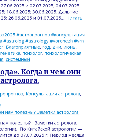
 27.06.2025 и 02.07.2025; 04.07.2025.
5; 18.06.2025; 30.06.2025. Дальние
025; 26.06.2025 и 01.07.2025.…
Читать
оз2025 #астропрогноз #консультация
#astrolog #astrology #voronezh #vrn
ог
,
Благоприятные
,
год
,
дни
,
июнь
,
генетика
,
психолог
,
психологическая
ия
,
системный
ода». Когда и чем они
астролога.
тропрогноз
,
Консультация астролога
,
й
и нам полезны? Заметки астролога.
ологии). По Китайской астрологии —
длится до 07.07.2025 г. Период месяца