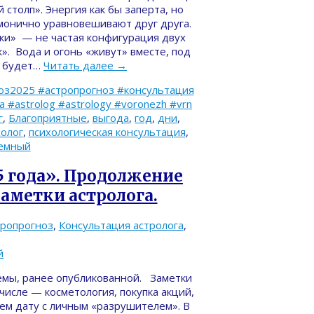
столп». Энергия как бы заперта, но
рмонично уравновешивают друг друга.
дки» — не частая конфигурация двух
». Вода и огонь «живут» вместе, под
о будет…
Читать далее
→
оз2025 #астропрогноз #консультация
#astrolog #astrology #voronezh #vrn
г
,
Благоприятные
,
выгода
,
год
,
дни
,
холог
,
психологическая консультация
,
емный
5 года». Продолжение
аметки астролога.
тропрогноз
,
Консультация астролога
,
й
емы, ранее опубликованной. Заметки
числе — косметология, покупка акций,
аем дату с личным «разрушителем». В