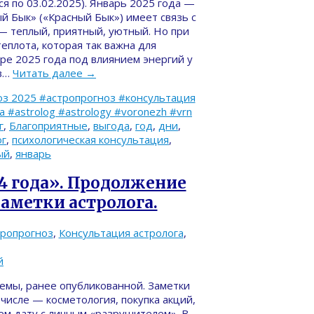
ся по 03.02.2025). Январь 2025 года —
й Бык» («Красный Бык») имеет связь с
— теплый, приятный, уютный. Но при
теплота, которая так важна для
ре 2025 года под влиянием энергий у
 в…
Читать далее
→
з 2025 #астропрогноз #консультация
#astrolog #astrology #voronezh #vrn
г
,
Благоприятные
,
выгода
,
год
,
дни
,
ог
,
психологическая консультация
,
ый
,
январь
4 года». Продолжение
аметки астролога.
тропрогноз
,
Консультация астролога
,
й
емы, ранее опубликованной. Заметки
числе — косметология, покупка акций,
аем дату с личным «разрушителем». В