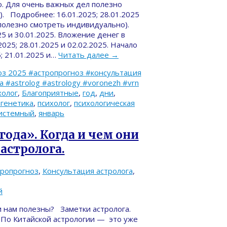
. Для очень важных дел полезно
). Подробнее: 16.01.2025; 28.01.2025
 (полезно смотреть индивидуально).
025 и 30.01.2025. Вложение денег в
2025; 28.01.2025 и 02.02.2025. Начало
; 21.01.2025 и…
Читать далее
→
з 2025 #астропрогноз #консультация
#astrolog #astrology #voronezh #vrn
холог
,
Благоприятные
,
год
,
дни
,
генетика
,
психолог
,
психологическая
истемный
,
январь
года». Когда и чем они
астролога.
тропрогноз
,
Консультация астролога
,
й
ни нам полезны? Заметки астролога.
 По Китайской астрологии — это уже