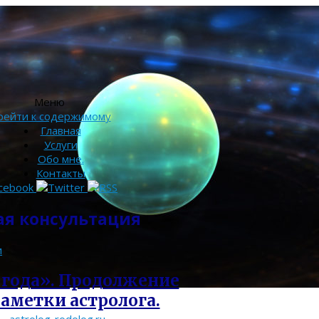
Меню
рейти к содержимому
Главная
Услуги
Обо мне.
Контакты
ая консультация
и
 года». Продолжение
аметки астролога.