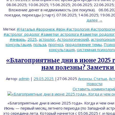
08.06.2025; 10.06.2025; 15.06.2025; 20.06.2025; 22.06.2025;
Вложение денег в недвижимость (ее покупка). 06.06.202
поездки, переезды (старт). 07.06.2025; 14.06.2025; 19.06.2
далее
→
Метки:
#Наталья #воронеж #врн #астрология #астропрогн
#астролог_родолог #заметки_астролога #заметки_родолога 
#январь
,
2025
,
астролог
,
Астрологический
,
астропсихол
консультация
,
польза
,
прогноз
,
продолжение темы
,
Психо
консультация
,
системная психолог
«Благоприятные дни в июне 2025 г
нам полезны? Заметки 
Автор:
admin
|
29.05.2025
|
27.06.2025
Анонсы. Статьи
,
Ас
Новости
Оставить комментари
«Благоприятные дни в июне 2025 года». Когда и чем он
Июнь — первый месяц летнего периода (по Западной астр
это середина лета. Который начнется с 05.06.2025 г. и про