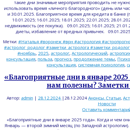
такие дни значимые мероприятия проводить не нужно
использовать время «личного благородного» (день или час
и 30.01.2025. Благоприятное время для кредита в банке
10.01.2025; 16.01.2025; 18.01.2025; 22.01.2025; 28.01.2
недвижимость (ее покупка). 09.01.2025; 16.01.2025; 21.01.
диеты, избавление от вредных привычек. 09.01.2025
Метки:
#Наталья #воронеж #врн #астрология #астропрогно
#астролог_родолог #заметки_астролога #заметки_родолога 
#ноябрь
,
2025
,
астролог
,
Астрологический
,
астропси
консультация
,
польза
,
прогноз
,
продолжение темы
,
Психо
консультация
,
системная психология
,
с
«Благоприятные дни в январе 2025 
нам полезны? Заметки 
Автор:
admin
|
28.12.2024
|
28.12.2024
Анонсы. Статьи
,
Ас
Новости
Оставить комментари
«Благоприятные дни в январе 2025 года». Когда и чем о
Январь — второй зимний месяц (по Западной астрологии).