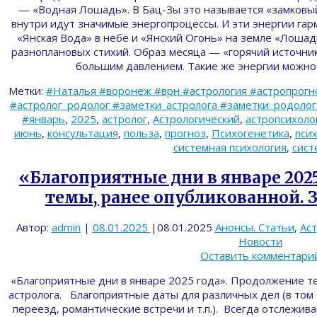
— «Водная Лошадь». В Бац-Зы это называется «замковый 
внутри идут значимые энергопроцессы. И эти энергии га
«Янская Вода» в небе и «Янский Огонь» на земле «Лоша
разноплановых стихий. Образ месяца — «горячий источник
большим давлением. Такие же энергии можн
Метки:
#Наталья #воронеж #врн #астрология #астропрогн
#астролог_родолог #заметки_астролога #заметки_родолога 
#январь
,
2025
,
астролог
,
Астрологический
,
астропсихоло
июнь
,
консультация
,
польза
,
прогноз
,
Психогенетика
,
пси
системная психология
,
сист
«Благоприятные дни в январе 202
темы, ранее опубликованной. З
Автор:
admin
|
08.01.2025
|
08.01.2025
Анонсы. Статьи
,
Ас
Новости
Оставить комментари
«Благоприятные дни в январе 2025 года». Продолжение т
астролога. Благоприятные даты для различных дел (в том 
переезд, романтические встречи и т.п.). Всегда отслежив