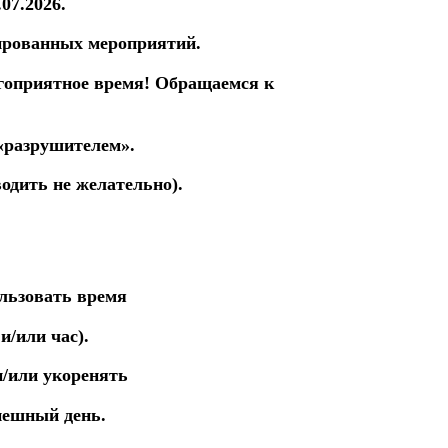
.07.2026.
ированных мероприятий.
агоприятное время! Обращаемся к
 «разрушителем».
одить не желательно).
льзовать время
и/или час).
и/или укоренять
пешный день.