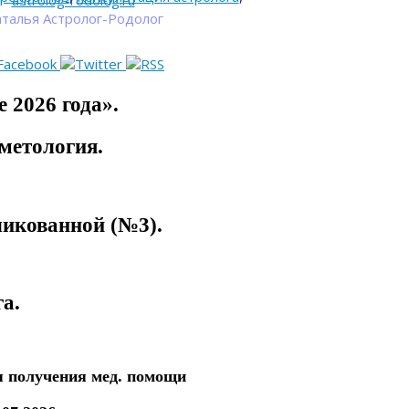
astrolog-rodolog.ru
талья Астролог-Родолог
 2026 года».
метология.
ликованной (№3).
а.
я получения мед. помощи