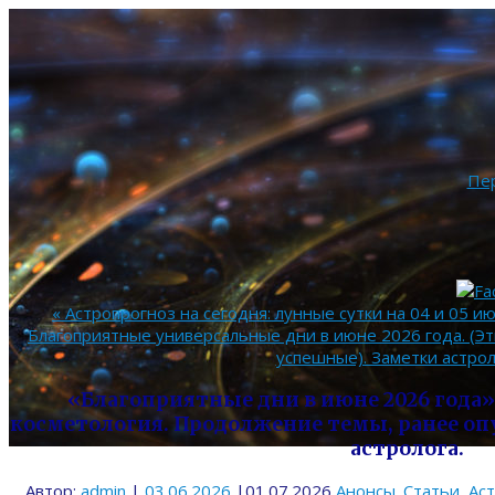
Пе
«
Астропрогноз на сегодня: лунные сутки на 04 и 05 ию
Благоприятные универсальные дни в июне 2026 года. (Эт
успешные). Заметки астрол
«Благоприятные дни в июне 2026 года»
косметология. Продолжение темы, ранее оп
астролога.
Автор:
admin
|
03.06.2026
|
01.07.2026
Анонсы. Статьи
,
Ас