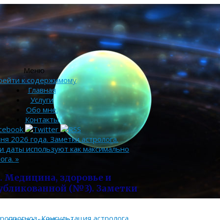
Меню
рейти к содержимому
Главная
Услуги
Обо мне.
Контакты
ня 2026 года. Заметки астролога.
и даты используют как максимально
ога.
»
. Медицина, здоровье и
убликованной (№3). Заметки
тропрогноз
,
Консультация астролога
,