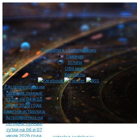
Меню
Перейти к содержимому
Главная
Услуги
Обо мне.
Контакты
«
Астропрогноз на
сегодня: лунные
сутки на 04 и 05
июля 2026 года.
Заметки астролога.
Астропрогноз на
сегодня: лунные
сутки на 06 и 07
июля 2026 года.