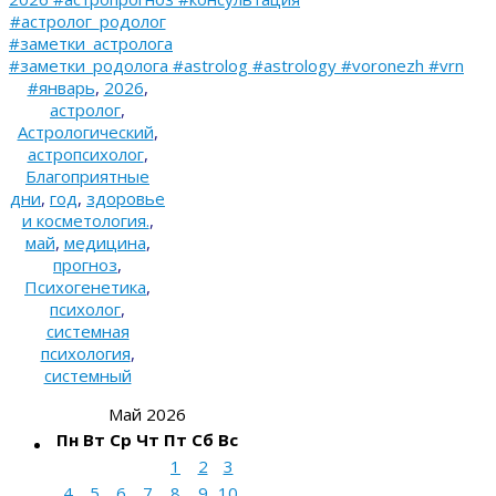
#астролог_родолог
#заметки_астролога
#заметки_родолога #astrolog #astrology #voronezh #vrn
#январь
,
2026
,
астролог
,
Астрологический
,
астропсихолог
,
Благоприятные
дни
,
год
,
здоровье
и косметология.
,
май
,
медицина
,
прогноз
,
Психогенетика
,
психолог
,
системная
психология
,
системный
Май 2026
Пн
Вт
Ср
Чт
Пт
Сб
Вс
1
2
3
4
5
6
7
8
9
10