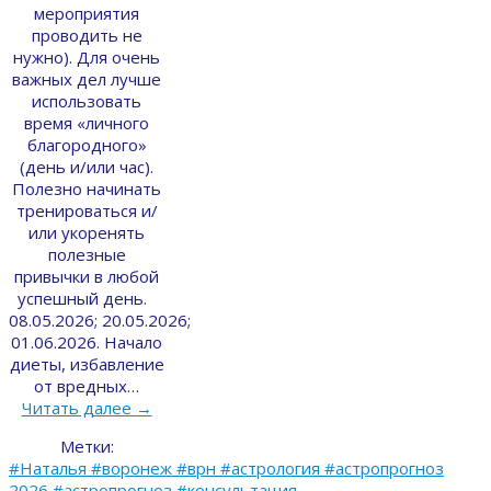
мероприятия
проводить не
нужно). Для очень
важных дел лучше
использовать
время «личного
благородного»
(день и/или час).
Полезно начинать
тренироваться и/
или укоренять
полезные
привычки в любой
успешный день.
08.05.2026; 20.05.2026;
01.06.2026. Начало
диеты, избавление
от вредных…
Читать далее
→
Метки:
#Наталья #воронеж #врн #астрология #астропрогноз
2026 #астропрогноз #консультация