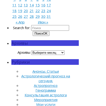
11
12
13
14
15
16
17
18
19
20
21
22
23
24
25
26
27
28
29
30
31
« Апр
Июн »
Search for:
Поиск
OK
Архивы
Архивы
Рубрики
Анонсы. Статьи
Астрологический прогноз на
сегодня.
Астропрогноз
Генограмма
Консультация астролога
Мероприятия
Мои услуги