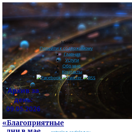
Меню
Перейти к содержимому
Главная
Услуги
Обо мне.
Контакты
Архив за
день:
09.05.2026
«Благоприятные
дни в мае