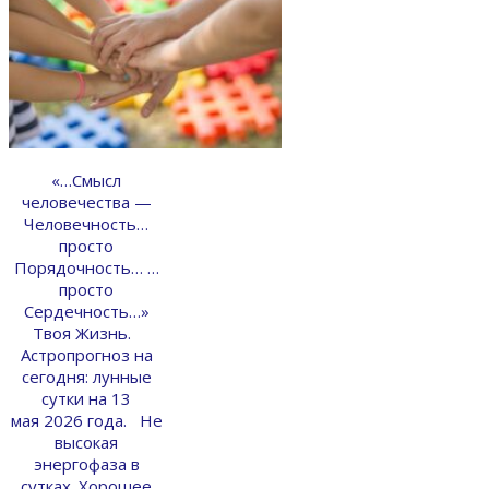
«…Смысл
человечества —
Человечность…
просто
Порядочность… …
просто
Сердечность…»
Твоя Жизнь.
Астропрогноз на
сегодня: лунные
сутки на 13
мая 2026 года. Не
высокая
энергофаза в
сутках. Хорошее