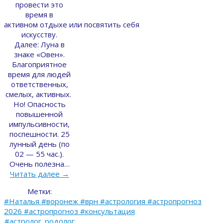
провести это
время в
активном отдыхе или посвятить себя
искусству.
Далее: Луна в
знаке «Овен».
Благоприятное
время для людей
ответственных,
смелых, активных.
Но! Опасность
повышенной
импульсивности,
поспешности. 25
лунный день (по
02 — 55 час.).
Очень полезна…
Читать далее
→
Метки:
#Наталья #воронеж #врн #астрология #астропрогноз
2026 #астропрогноз #консультация
#астролог_родолог