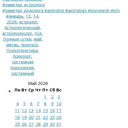
#заметки_астролога
#заметки_родолога #astrolog #astrology #voronezh #vrn
#январь
,
13
,
14
,
2026
,
астролог
,
Астрологический
,
астропсихолог
,
год
,
Лунные сутки
,
май
,
месяц
,
прогноз
,
Психогенетика
,
психолог
,
системная
психология
,
системный
Май 2026
Пн
Вт
Ср
Чт
Пт
Сб
Вс
1
2
3
4
5
6
7
8
9
10
11
12
13
14
15
16
17
18
19
20
21
22
23
24
25
26
27
28
29
30
31