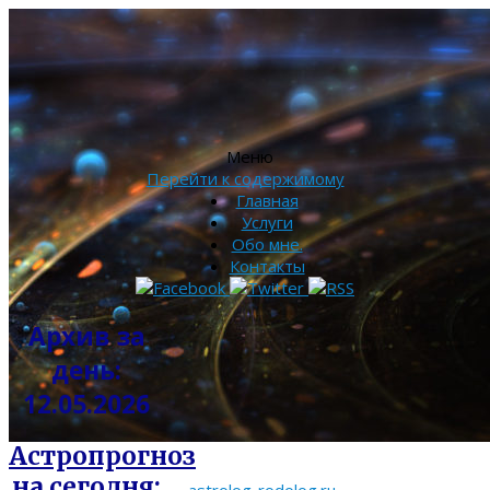
Меню
Перейти к содержимому
Главная
Услуги
Обо мне.
Контакты
Архив за
день:
12.05.2026
Астропрогноз
на сегодня: