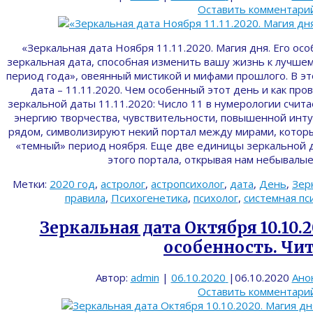
Оставить комментари
«Зеркальная дата Ноября 11.11.2020. Магия дня. Его ос
зеркальная дата, способная изменить вашу жизнь к лучшем
период года», овеянный мистикой и мифами прошлого. В эт
дата – 11.11.2020. Чем особенный этот день и как про
зеркальной даты 11.11.2020: Число 11 в нумерологии счита
энергию творчества, чувствительности, повышенной инт
рядом, символизируют некий портал между мирами, котор
«темный» период ноября. Еще две единицы зеркальной д
этого портала, открывая нам небывалы
Метки:
2020 год
,
астролог
,
астропсихолог
,
дата
,
День
,
Зер
правила
,
Психогенетика
,
психолог
,
системная пс
Зеркальная дата Октября 10.10.2
особенность. Чи
Автор:
admin
|
06.10.2020
|
06.10.2020
Ано
Оставить комментари