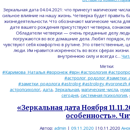
Зеркальная дата 04.04.2021: что принесут магические чис
сильное влияние на нашу жизнь. Четверка будет править б
жизнедеятельности. Что обозначают магические числа для 
дате вашего рождения присутствуют четверка, ознакомь
Обладатели четверки — очень преданные делу люди.
погружаются во все домашние дела. Любят порядок, 
чувствуют себя комфортно в рутине. Это ответственные, ц
люди. Им нравится искренность во всех сферах жизни.
внутреннюю силу и всегда с…
Чит
Метки:
#Каримова_Наталья #воронеж #врн #астрология #астропро
#астролог_родолог #заметки_
#заметки_родолога #astrolog #astrology #voronezh 
астропсихолог
,
дата
,
Зеркальная
,
магические числа
,
нум
сегодня
,
системная психология
,
«Зеркальная дата Ноября 11.11.2
особенность». Чи
Автор:
admin
|
09.11.2020
|
10.11.2020
Ано