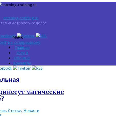
astrolog-rodolog.ru
талья Астролог-Родолог
Меню
рейти к содержимому
Главная
Услуги
Обо мне.
Контакты
альная
 принесут магические
е?
нсы. Статьи
,
Новости
й