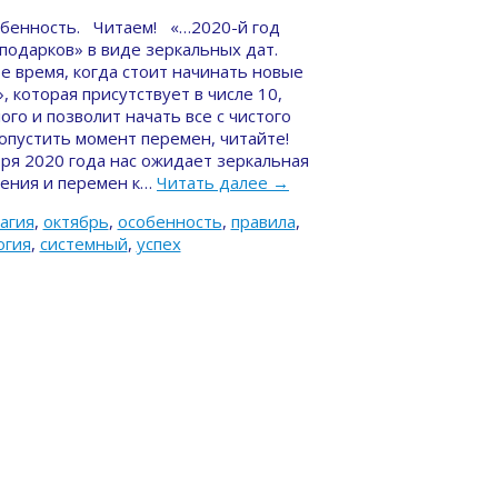
собенность. Читаем! «…2020-й год
подарков» в виде зеркальных дат.
е время, когда стоит начинать новые
 которая присутствует в числе 10,
го и позволит начать все с чистого
пропустить момент перемен, читайте!
ября 2020 года нас ожидает зеркальная
вления и перемен к…
Читать далее
→
агия
,
октябрь
,
особенность
,
правила
,
огия
,
системный
,
успех