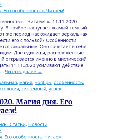
й
обенность». Читаем! «…11.11.2020 –
у. В ноябре наступает «самый темный
от же период нас ожидает зеркальная
вести его с пользой? Особенности
ется сакральным. Оно сочетает в себе
уиции. Две единицы, расположенные
ый открывается именно в мистический
аты 11.11.2020 усиливают действие
е…
Читать далее
→
кальная
,
магия
,
ноябрь
,
особенность
,
ихология
,
системный
,
успех
020. Магия дня. Его
таем!
нсы. Статьи
,
Новости
й