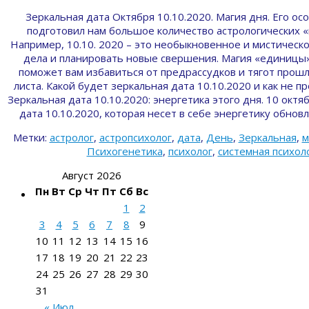
Зеркальная дата Октября 10.10.2020. Магия дня. Его о
подготовил нам большое количество астрологических «
Например, 10.10. 2020 – это необыкновенное и мистическо
дела и планировать новые свершения. Магия «единицы»,
поможет вам избавиться от предрассудков и тягот прошло
листа. Какой будет зеркальная дата 10.10.2020 и как не 
Зеркальная дата 10.10.2020: энергетика этого дня. 10 окт
дата 10.10.2020, которая несет в себе энергетику обно
Метки:
астролог
,
астропсихолог
,
дата
,
День
,
Зеркальная
,
м
Психогенетика
,
психолог
,
системная психол
Август 2026
Пн
Вт
Ср
Чт
Пт
Сб
Вс
1
2
3
4
5
6
7
8
9
10
11
12
13
14
15
16
17
18
19
20
21
22
23
24
25
26
27
28
29
30
31
« Июл