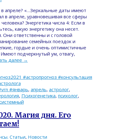
ла в апреле? «…Зеркальные даты имеют
ал в апреле, уравновешивая все сферы
человека? Энергетика числа 4: Если в
тесь, какую энергетику она несет.
 Они ответственны и с головой
планирование семейных поездок и
епкие, гордые и очень оптимистичные
 Имеют подчеркнутый ум, отвагу,
ать далее
→
гноз2021 #астропрогноз #консультация
астролога
#vrn #январь
,
апрель
,
астролог
,
ерология
,
Психогенетика
,
психолог
,
системный
020. Магия дня. Его
таем!
нсы. Статьи
,
Новости