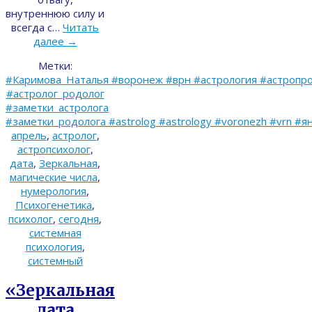
внутреннюю силу и
всегда с…
Читать
далее
→
Метки:
#Каримова_Наталья #воронеж #врн #астрология #астропро
#астролог_родолог
#заметки_астролога
#заметки_родолога #astrolog #astrology #voronezh #vrn #я
апрель
,
астролог
,
астропсихолог
,
дата
,
Зеркальная
,
магические числа
,
нумерология
,
Психогенетика
,
психолог
,
сегодня
,
системная
психология
,
системный
«Зеркальная
дата