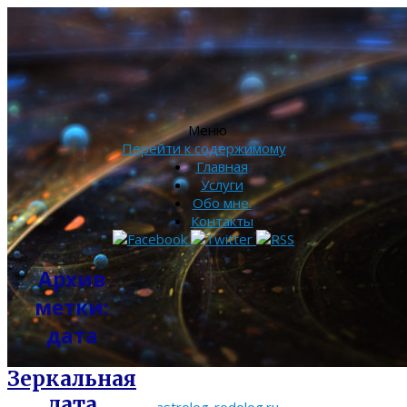
Меню
Перейти к содержимому
Главная
Услуги
Обо мне.
Контакты
Архив
метки:
дата
Зеркальная
дата