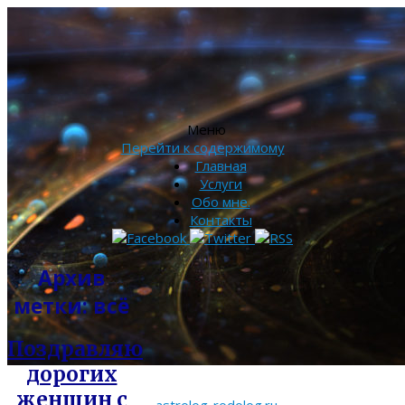
Меню
Перейти к содержимому
Главная
Услуги
Обо мне.
Контакты
Архив
метки:
всё
Поздравляю
дорогих
женщин с