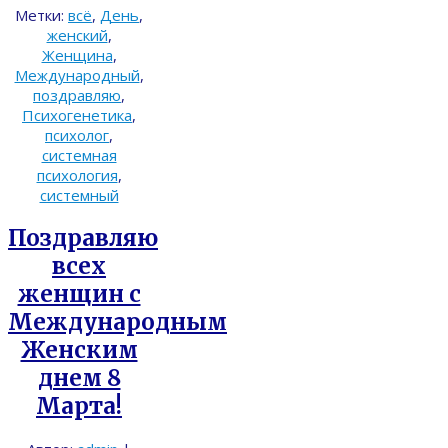
Метки:
всё
,
День
,
женский
,
Женщина
,
Международный
,
поздравляю
,
Психогенетика
,
психолог
,
системная
психология
,
системный
Поздравляю
всех
женщин с
Международным
Женским
днем 8
Марта!