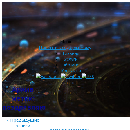
Меню
Перейти к содержимому
Главная
Услуги
Обо мне.
Контакты
Архив
метки:
поздравляю
«
Предыдущие
записи