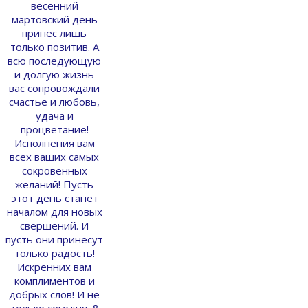
весенний
мартовский день
принес лишь
только позитив. А
всю последующую
и долгую жизнь
вас сопровождали
счастье и любовь,
удача и
процветание!
Исполнения вам
всех ваших самых
сокровенных
желаний! Пусть
этот день станет
началом для новых
свершений. И
пусть они принесут
только радость!
Искренних вам
комплиментов и
добрых слов! И не
только сегодня, 8