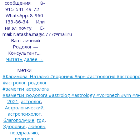
сообщения: 8-
915-541-49-72
WhatsApp: 8-960-
133-86-34 Или
на эл. почту: E-
mail: Natasha.magic.777@mail.ru
Ваш личный
Родолог —
Консультант,…
Читать далее
→
Метки:
#Каримова_Наталья #воронеж #врн #астрология #астропро
#астролог_родолог
#заметки_астролога
#заметки_родолога #astrolog #astrology #voronezh #vrn #я
2021
,
астролог
,
Астрологический
,
астропсихолог
,
благополучие
,
год
,
Здоровье
,
любовь
,
поздравляю
,
прогноз
,