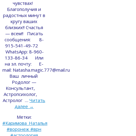
чувствах!
Благополучия и
радостных минут в
кругу ваших
близких!! Счастья
— всем!! Писать
сообщения: 8-
915-541-49-72
WhatsApp: 8-960-
133-86-34 Или
на эл. почту: E-
mail: Natasha.magic.777@mail.ru
Ваш личный
Родолог —
Консультант,
Астропсихолог,
Астролог …
Читать
далее
→
Метки:
#Каримова_Наталья
#воронеж #врн
#астрология