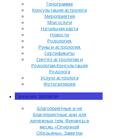
Генограмма
Консультация астролога
Мероприятия
Мои услуги
Натальная карта
Новости
Родология.
Руны и астрология.
Сертификаты
Синтез астрологии и
Родологии.Консультация
Родолога
Услуги астролога
Фотогаллерея
Свежие записи
Благоприятные и не
благоприятные дни для
денежных тем. Финансы в
месяц «Огненной
Обезьяны». Заметки