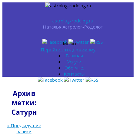
astrolog-rodolog.ru
Наталья Астролог-Родолог
Меню
Перейти к содержимому
Главная
Услуги
Обо мне.
Контакты
Архив
метки:
Сатурн
«
Предыдущие
записи