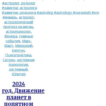
#астролог_родолог
#заметки_астролога
#заметки_родолога #astrolog #astrology #voronezh #vrn
#январь
,
астролог
,
астрологический
прогноз на месяц
,
астропсихолог
,
Венера
,
главные
события
,
Марс
,
Март
,
Меркурий
,
Нептун
,
Психогенетика
,
Сатурн
,
системная
психология
,
системный
,
Юпитер
2024
год. Движение
планет в
попятном