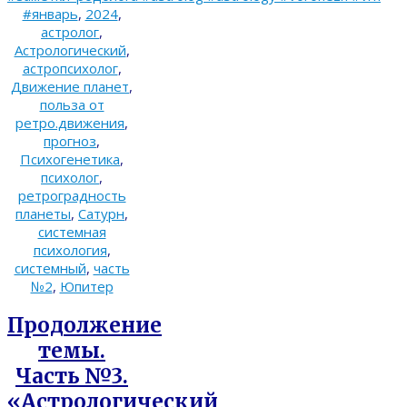
#январь
,
2024
,
астролог
,
Астрологический
,
астропсихолог
,
Движение планет
,
польза от
ретро.движения
,
прогноз
,
Психогенетика
,
психолог
,
ретроградность
планеты
,
Сатурн
,
системная
психология
,
системный
,
часть
№2
,
Юпитер
Продолжение
темы.
Часть №3.
«Астрологический