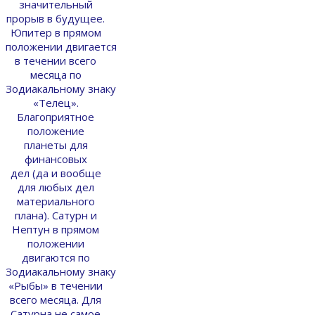
значительный
прорыв в будущее.
Юпитер в прямом
положении двигается
в течении всего
месяца по
Зодиакальному знаку
«Телец».
Благоприятное
положение
планеты для
финансовых
дел (да и вообще
для любых дел
материального
плана). Сатурн и
Нептун в прямом
положении
двигаются по
Зодиакальному знаку
«Рыбы» в течении
всего месяца. Для
Сатурна не самое