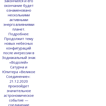
закончился и его
окончание будет
ознаменовано
несколькими
активными
энерго.влияниями
планет.
Подробнее:
Продолжит тему
новых небесных
конфигураций
после ингрессии в
Зодиакальный знак
«Водолей»
Сатурна и
Юпитера «Великое
Соединение»:
21.12.2020
произойдет
значительное
астрономическое
событие —
соединение