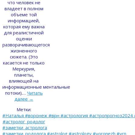
что человек не
владеет в полном
объеме той
информацией,
которая ему важна
для реалистичной
оценки
разворачивающегося
жизненного
сюжета. (Это
касается не только
Меркурия,
планеты,
влияющей на
информационные ментальные
потоки).…
Читать
далее
→
Метки:
#Наталья #воронеж #врн #астрология #астропрогноз2024 
#астролог_родолог
#заметки_астролога
#заметки_родолога #astrolog #astrology #voronezh #vrn