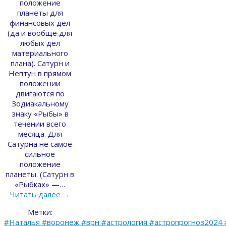
положение
планеты для
финансовых дел
(да и вообще для
любых дел
материального
плана). Сатурн и
Нептун в прямом
положении
двигаются по
Зодиакальному
знаку «Рыбы» в
течении всего
месяца. Для
Сатурна не самое
сильное
положение
планеты. (Сатурн в
«Рыбках» —…
Читать далее
→
Метки:
#Наталья #воронеж #врн #астрология #астропрогноз2024 