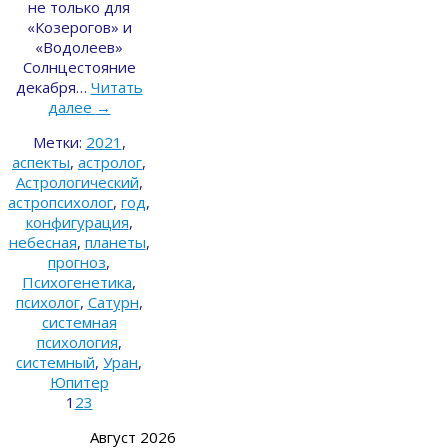
не только для
«Козерогов» и
«Водолеев»
Солнцестояние
декабря…
Читать
далее
→
Метки:
2021
,
аспекты
,
астролог
,
Астрологический
,
астропсихолог
,
год
,
конфигурация
,
небесная
,
планеты
,
прогноз
,
Психогенетика
,
психолог
,
Сатурн
,
системная
психология
,
системный
,
Уран
,
Юпитер
1
2
3
Август 2026