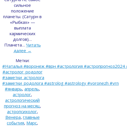
сильное
положение
планеты. (Сатурн в
«Рыбках» —
выплата
кармических
долгов)…
Планета…
Читать
далее
→
Метки:
#Наталья #воронеж #врн #астрология #астропрогноз2024 
#астролог_родолог
#заметки_астролога
#заметки_родолога #astrolog #astrology #voronezh #vrn
#январь
,
апрель
,
астролог
,
астрологический
прогноз на месяц
,
астропсихолог
,
Венера
,
главные
события
,
Марс
,