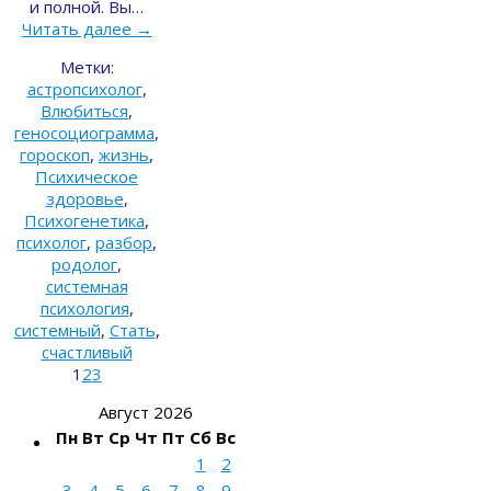
и полной. Вы…
Читать далее
→
Метки:
астропсихолог
,
Влюбиться
,
геносоциограмма
,
гороскоп
,
жизнь
,
Психическое
здоровье
,
Психогенетика
,
психолог
,
разбор
,
родолог
,
системная
психология
,
системный
,
Стать
,
счастливый
1
2
3
Август 2026
Пн
Вт
Ср
Чт
Пт
Сб
Вс
1
2
3
4
5
6
7
8
9