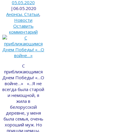
05.05.2020
|
06.05.2020
Анонсы. Статьи
,
Новости
Оставить
комментарий
С
приближающимся
Днем Победы! «…О
войне…» «…Я не
всегда была старой
и немощной, я
жила в
белорусской
деревне, у меня
была се­мья, очень
хороший муж. Но
пришли немцы,