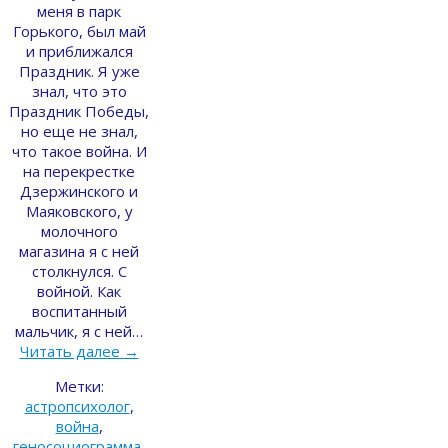
меня в парк
Горького, был май
и приближался
Праздник. Я уже
знал, что это
Праздник Победы,
но еще не знал,
что такое война. И
на перекрестке
Дзержинского и
Маяковского, у
молочного
магазина я с ней
столкнулся. С
войной. Как
воспитанный
мальчик, я с ней…
Читать далее
→
Метки:
астропсихолог
,
война
,
геносоциограмма
,