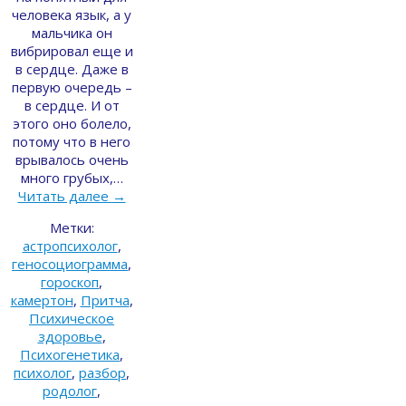
человека язык, а у
мальчика он
вибрировал еще и
в сердце. Даже в
первую очередь –
в сердце. И от
этого оно болело,
потому что в него
врывалось очень
много грубых,…
Читать далее
→
Метки:
астропсихолог
,
геносоциограмма
,
гороскоп
,
камертон
,
Притча
,
Психическое
здоровье
,
Психогенетика
,
психолог
,
разбор
,
родолог
,