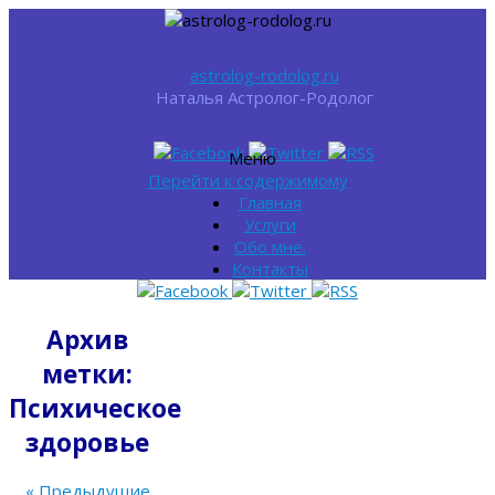
astrolog-rodolog.ru
Наталья Астролог-Родолог
Меню
Перейти к содержимому
Главная
Услуги
Обо мне.
Контакты
Архив
метки:
Психическое
здоровье
«
Предыдущие