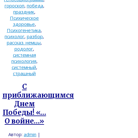
гороскоп
,
победа
,
праздник
,
Психическое
здоровье
,
Психогенетика
,
психолог
,
разбор
,
рассказ. немцы
,
родолог
,
системная
психология
,
системный
,
страшный
С
приближающимся
Днем
Победы! «…
О войне…»
Автор:
admin
|