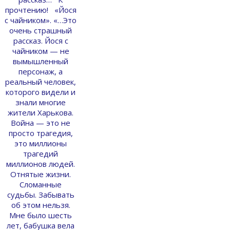
прочтению! «Йося
с чайником». «…Это
очень страшный
рассказ. Йося с
чайником — не
вымышленный
персонаж, а
реальный человек,
которого видели и
знали многие
жители Харькова.
Война — это не
просто трагедия,
это миллионы
трагедий
миллионов людей.
Отнятые жизни.
Сломанные
судьбы. Забывать
об этом нельзя.
Мне было шесть
лет, бабушка вела