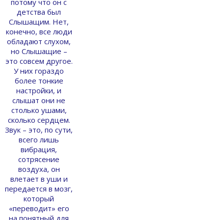
потому что он с
детства был
Слышащим. Нет,
конечно, все люди
обладают слухом,
но Слышащие –
это совсем другое.
У них гораздо
более тонкие
настройки, и
слышат они не
столько ушами,
сколько сердцем.
Звук – это, по сути,
всего лишь
вибрация,
сотрясение
воздуха, он
влетает в уши и
передается в мозг,
который
«переводит» его
на понятный для