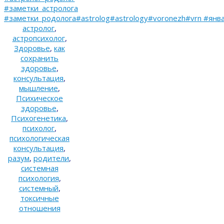
#заметки_астролога
#заметки_родолога#astrolog#astrology#voronezh#vrn #янв
астролог
,
астропсихолог
,
Здоровье
,
как
сохранить
здоровье
,
консультация
,
мышление
,
Психическое
здоровье
,
Психогенетика
,
психолог
,
психологическая
консультация
,
разум
,
родители
,
системная
психология
,
системный
,
токсичные
отношения