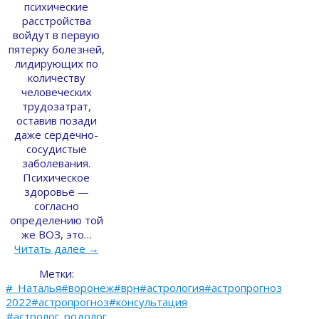
психические
расстройства
войдут в первую
пятерку болезней,
лидирующих по
количеству
человеческих
трудозатрат,
оставив позади
даже сердечно-
сосудистые
заболевания.
Психическое
здоровье —
согласно
определению той
же ВОЗ, это…
Читать далее
→
Метки:
#_Наталья#воронеж#врн#астрология#астропрогноз
2022#астропрогноз#консультация
#астролог_родолог