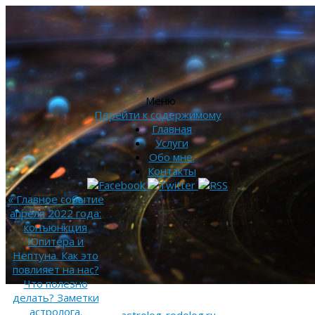
Меню
Перейти к содержимому
Главная
Услуги
Обо мне.
Контакты
«
Главное событие
апреля 2022 года:
конъюнкция
Юпитера и
Нептуна. Как это
повлияет на нас?
Что полезно
делать? Заметки
астролога.