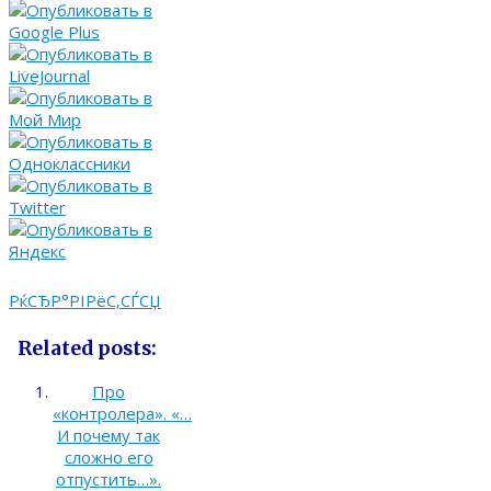
РќСЂР°РІРёС‚СЃСЏ
Related posts:
Про
«контролера». «…
И почему так
сложно его
отпустить…».