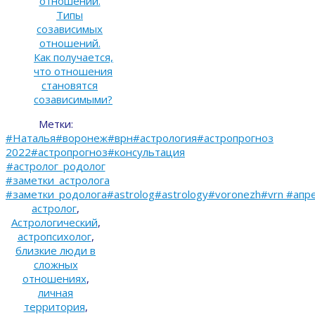
отношений.
Типы
созависимых
отношений.
Как получается,
что отношения
становятся
созависимыми?
Метки:
#Наталья#воронеж#врн#астрология#астропрогноз
2022#астропрогноз#консультация
#астролог_родолог
#заметки_астролога
#заметки_родолога#astrolog#astrology#voronezh#vrn #апр
астролог
,
Астрологический
,
астропсихолог
,
близкие люди в
сложных
отношениях
,
личная
территория
,