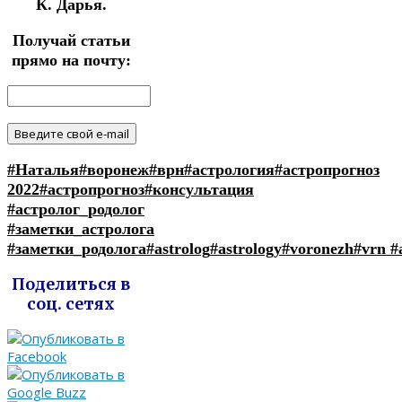
К. Дарья.
Получай статьи
прямо на почту:
#Наталья
#воронеж
#врн
#астрология
#астропрогноз
2022
#астропрогноз
#консультация
#астролог_родолог
#заметки_астролога
#заметки_родолога
#astrolog
#astrology
#voronezh
#vrn
#
Поделиться в
соц. сетях