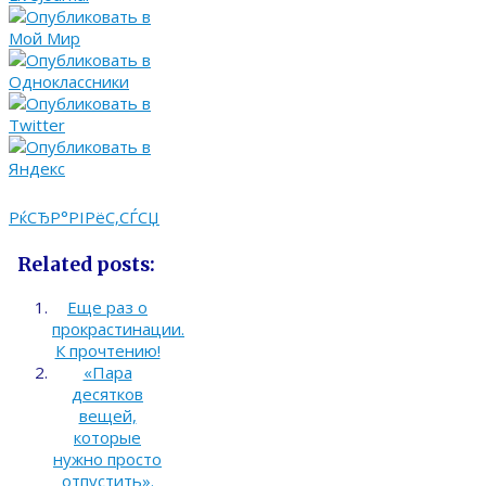
РќСЂР°РІРёС‚СЃСЏ
Related posts:
Еще раз о
прокрастинации.
К прочтению!
«Пара
десятков
вещей,
которые
нужно просто
отпустить».