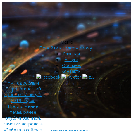
Меню
Перейти к содержимому
Главная
Услуги
Обо мне.
Контакты
«
«Подробный
астрологический
прогноз на август
2019 года».
Продолжение
темы, ранее
опубликованной.
Заметки астролога.
«Забота о себе».
»