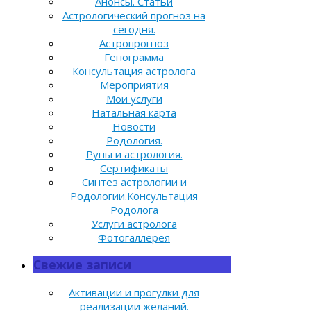
Анонсы. Статьи
Астрологический прогноз на
сегодня.
Астропрогноз
Генограмма
Консультация астролога
Мероприятия
Мои услуги
Натальная карта
Новости
Родология.
Руны и астрология.
Сертификаты
Синтез астрологии и
Родологии.Консультация
Родолога
Услуги астролога
Фотогаллерея
Свежие записи
Активации и прогулки для
реализации желаний.