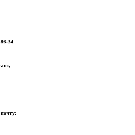
86-34
ант,
 почту: