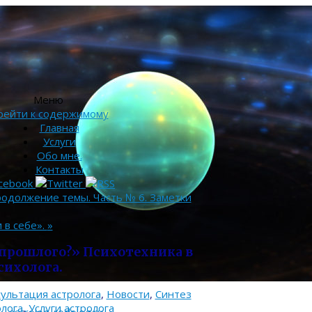
Меню
рейти к содержимому
Главная
Услуги
Обо мне.
Контакты
родолжение темы. Часть № 6. Заметки
 в себе».
»
 прошлого?» Психотехника в
сихолога.
ультация астролога
,
Новости
,
Синтез
олога
,
Услуги астролога