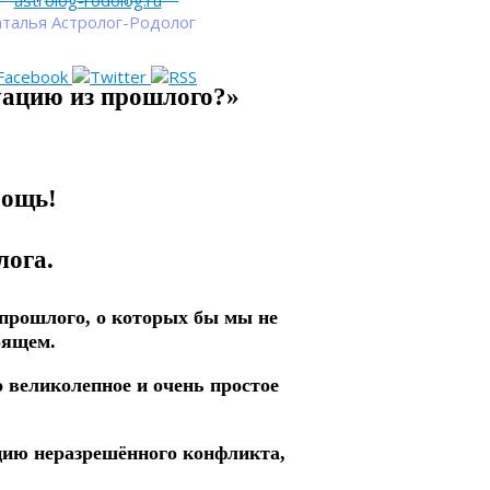
astrolog-rodolog.ru
талья Астролог-Родолог
уацию
из прошлого?»
мощь!
лога.
з прошлого, о которых бы мы не
оящем.
 великолепное и очень простое
ацию неразрешённого конфликта,