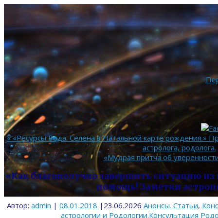
Пе
«
«Ресурсы Рода. Селена в Натальной карте рождения.» П
астролога, родолога.
«Мудрая притча об уверенности
«Как благополучно завершить ситуацию из
помощь! Заметки астроп
Автор:
admin
|
08.01.2018
|
23.06.2026
Анонсы. Статьи
,
Конс
астрологии и Родологии.Консультация Род