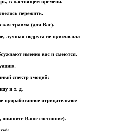
ерь, в настоящем времени.
овелось пережить.
ская травма (для Вас).
е, лучшая подруга не пригласила
бсуждают именно вас и смеются.
уацию.
чный спектр эмоций:
ду и т. д.
е проработанное отрицательное
, опишите Ваше состояние).
ги):