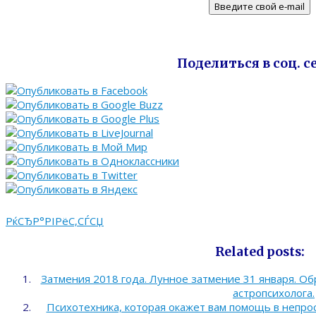
Поделиться в соц. с
РќСЂР°РІРёС‚СЃСЏ
Related posts:
Затмения 2018 года. Лунное затмение 31 января. Об
астропсихолога.
Психотехника, которая окажет вам помощь в непро