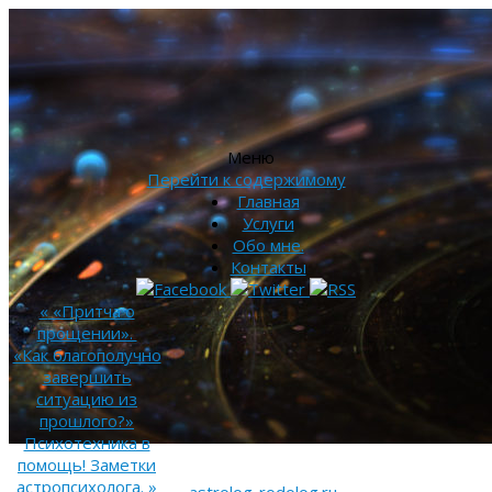
Меню
Перейти к содержимому
Главная
Услуги
Обо мне.
Контакты
«
«Притча о
прощении».
«Как благополучно
завершить
ситуацию из
прошлого?»
Психотехника в
помощь! Заметки
астропсихолога.
»