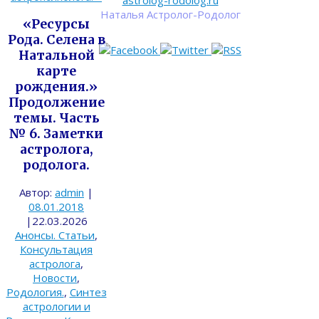
astrolog-rodolog.ru
Наталья Астролог-Родолог
«Ресурсы
Рода. Селена в
Натальной
карте
рождения.»
Продолжение
темы. Часть
№ 6. Заметки
астролога,
родолога.
Автор:
admin
|
08.01.2018
|
22.03.2026
Анонсы. Статьи
,
Консультация
астролога
,
Новости
,
Родология.
,
Синтез
астрологии и