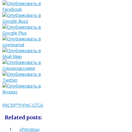
РќСЂР°РІРёС‚СЃСЏ
Related posts:
«Ресурсы