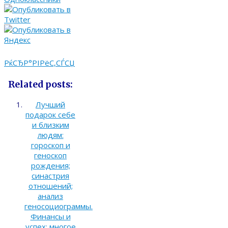
РќСЂР°РІРёС‚СЃСЏ
Related posts:
Лучший
подарок себе
и близким
людям:
гороскоп и
геноскоп
рождения;
синастрия
отношений;
анализ
геносоциограммы.
Финансы и
успех; многое