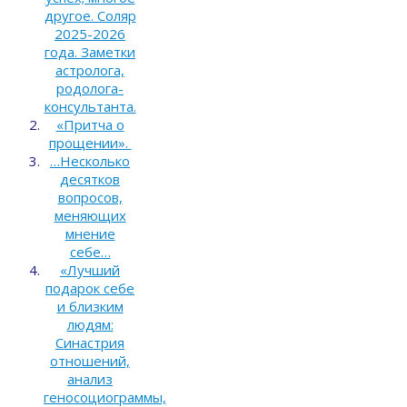
другое. Соляр
2025-2026
года. Заметки
астролога,
родолога-
консультанта.
«Притча о
прощении».
…Несколько
десятков
вопросов,
меняющих
мнение
себе…
«Лучший
подарок себе
и близким
людям:
Синастрия
отношений,
анализ
геносоциограммы,