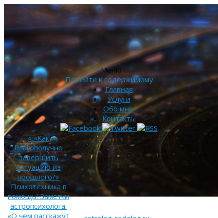
Меню
Перейти к содержимому
Главная
Услуги
Обо мне.
Контакты
«
«Как
благополучно
завершить
ситуацию из
прошлого?»
Психотехника в
помощь! Заметки
астропсихолога.
«О чем расскажут