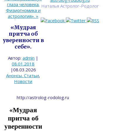
astrolog-rodolog.ru
глаза человека.
Наталья Астролог-Родолог
Физиогномика и
астрология».
»
«Мудрая
притча об
уверенности в
себе».
Автор:
admin
|
08.01.2018
|
08.03.2026
Анонсы. Статьи
,
Новости
http://astrolog-rodolog.ru
«Мудрая
притча об
уверенности