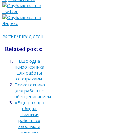
РќСЂР°РІРёС‚СЃСЏ
Related posts:
Еще одна
психотехника
для работы
со страхами.
Психотехника
для работы с
обесцениванием.
«Еще раз про
обиды.
Техники
работы со
злостью и
обидой».