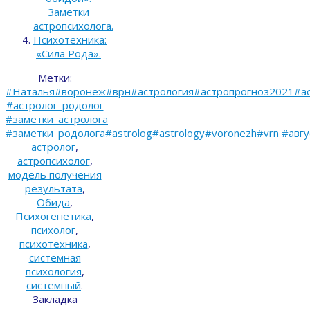
Заметки
астропсихолога.
Психотехника:
«Сила Рода».
Метки:
#Наталья#воронеж#врн#астрология#астропрогноз2021#ас
#астролог_родолог
#заметки_астролога
#заметки_родолога#astrolog#astrology#voronezh#vrn #авгу
астролог
,
астропсихолог
,
модель получения
результата
,
Обида
,
Психогенетика
,
психолог
,
психотехника
,
системная
психология
,
системный
.
Закладка