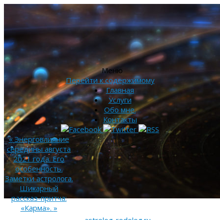
Меню
Перейти к содержимому
Главная
Услуги
Обо мне.
Контакты
«
Энерговлияние
середины августа
2021 года. Его
особенность.
Заметки астролога.
Шикарный
рассказ-притча:
«Карма».
»