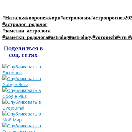
#Наталья
#воронеж
#врн
#астрология
#астропрогноз20
#астролог_родолог
#заметки_астролога
#заметки_родолога
#astrolog
#astrology
#voronezh
#vrn
#
Поделиться в
соц. сетях