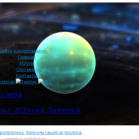
Меню
рейти к содержимому
Главная
Услуги
Обо мне.
Контакты
2.2024
ма. 2025 год. Заметки
тропрогноз
,
Консультация астролога
,