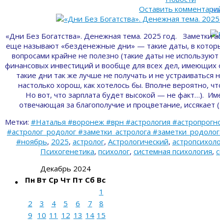
Оставить комментари
На
«Дни Без Богатства». Денежная тема. 2025 год. Заметки а
еще называют «безденежные дни» — такие даты, в котор
вопросами крайне не полезно (такие даты не используют
финансовых инвестиций и вообще для всех дел, имеющих 
такие дни так же лучше не получать и не устраиваться 
настолько хорош, как хотелось бы. Вполне вероятно, ч
Но вот, что зарплата будет высокой — не факт…). Име
отвечающая за благополучие и процветание, иссякает 
Метки:
#Наталья #воронеж #врн #астрология #астропрогно
#астролог_родолог #заметки_астролога #заметки_родолога 
#ноябрь
,
2025
,
астролог
,
Астрологический
,
астропсихоло
Психогенетика
,
психолог
,
системная психология
,
Декабрь 2024
Пн
Вт
Ср
Чт
Пт
Сб
Вс
1
2
3
4
5
6
7
8
9
10
11
12
13
14
15