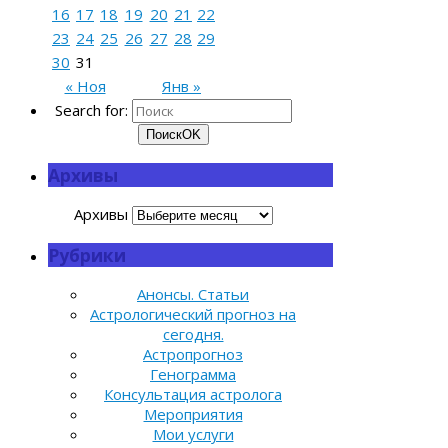
16
17
18
19
20
21
22
23
24
25
26
27
28
29
30
31
« Ноя
Янв »
Search for:
Поиск
OK
Архивы
Архивы
Рубрики
Анонсы. Статьи
Астрологический прогноз на
сегодня.
Астропрогноз
Генограмма
Консультация астролога
Мероприятия
Мои услуги