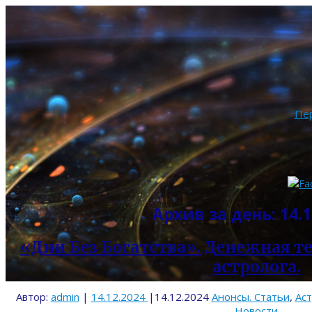
Пе
Архив за день:
14.1
«Дни Без Богатства». Денежная те
астролога.
Автор:
admin
|
14.12.2024
|
14.12.2024
Анонсы. Статьи
,
Ас
Новости