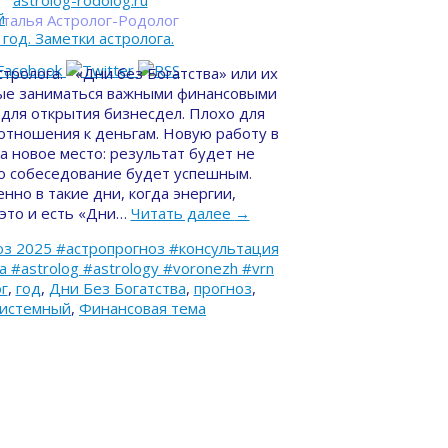
astrolog-rodolog.ru
й
талья Астролог-Родолог
стролога. «Дни без Богатства» или их
ые заниматься важными финансовыми
 для открытия бизнесдел. Плохо для
отношения к деньгам. Новую работу в
на новое место: результат будет не
то собеседование будет успешным.
нно в такие дни, когда энергии,
(это и есть «Дни…
Читать далее
→
з 2025 #астропрогноз #консультация
#astrolog #astrology #voronezh #vrn
г
,
год
,
Дни Без Богатства
,
прогноз
,
системный
,
Финансовая тема