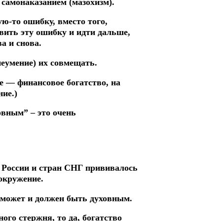
 самонаказанием (мазохизм).
ю-то ошибку, вместо того,
вить эту ошибку и идти дальше,
а и снова.
неумение) их совмещать.
е — финансовое богатство, на
ие.)
овным” – это очень
и России и стран СНГ прививалось
окружение.
ек может и должен быть духовным.
ого стержня, то да, богатство