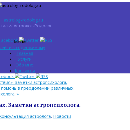
astrolog-rodolog.ru
талья Астролог-Родолог
Меню
рейти к содержимому
Главная
Услуги
Обо мне.
Контакты
вия». Заметки астропсихолога.
 помочь в преодолении различных
ихолога.
»
х. Заметки астропсихолога.
Консультация астролога
,
Новости