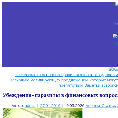
На
Пе
«
«Несколько основных правил осознанного удовольст
Несколько мотивирующих предложений, которые могут
препятствий. Заметки астропс
Убеждения-паразиты в финансовых вопроса
Автор:
admin
|
27.01.2016
|
19.05.2026
Анонсы. Статьи
,