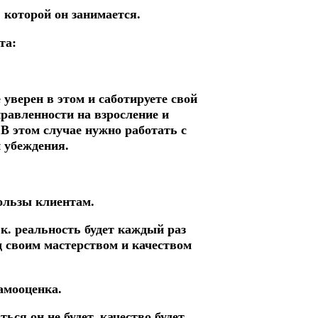
 которой он занимается.
та:
 уверен в этом и саботируете свой
правленности на взросление и
В этом случае нужно работать с
 убеждения.
пользы клиентам.
.к. реальность будет каждый раз
д своим мастерством и качеством
амооценка.
ться он не будет, качество будет