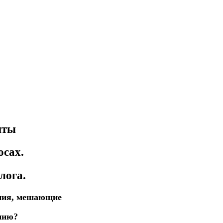
иты
осах.
лога.
ения, мешающие
нию?