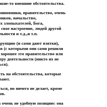
акие-то внешние обстоятельства.
 чиновники, правительство, очень
ников, начальство,
ых злопыхателей, Бога,
, свое настроение, людей другой
ности и т.д.,и т.п.
упцию (и сами дают взятки),
ов (с которыми они сами решили
о хорошее это правительство или
еру деятельности (никто их не
ься).
ть на обстоятельства, которые
вают.
ся, но ничего не делает, кроме
ов.
 очень не удобную позицию: она