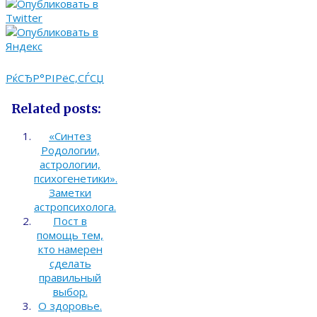
РќСЂР°РІРёС‚СЃСЏ
Related posts:
«Синтез
Родологии,
астрологии,
психогенетики».
Заметки
астропсихолога.
Пост в
помощь тем,
кто намерен
сделать
правильный
выбор.
О здоровье.