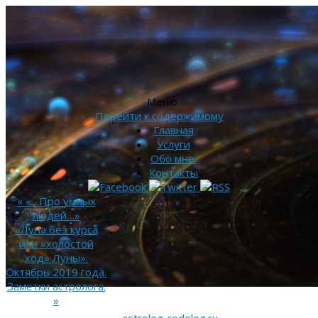
Меню
Перейти к содержимому
Главная
Услуги
Обо мне.
Контакты
«
«…Про умных
людей…»
«Луна без курса
или «холостой
ход» Луны».
Октябрь 2019 года.
Заметки астролога.
»