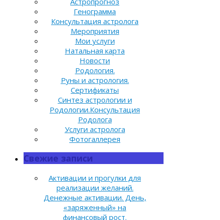
Астропрогноз
Генограмма
Консультация астролога
Мероприятия
Мои услуги
Натальная карта
Новости
Родология.
Руны и астрология.
Сертификаты
Синтез астрологии и
Родологии.Консультация
Родолога
Услуги астролога
Фотогаллерея
Свежие записи
Активации и прогулки для
реализации желаний.
Денежные активации. День,
«заряженный» на
финансовый рост.