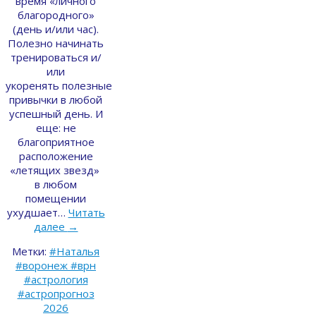
время «личного
благородного»
(день и/или час).
Полезно начинать
тренироваться и/
или
укоренять полезные
привычки в любой
успешный день. И
еще: не
благоприятное
расположение
«летящих звезд»
в любом
помещении
ухудшает…
Читать
далее
→
Метки:
#Наталья
#воронеж #врн
#астрология
#астропрогноз
2026