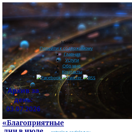
Меню
Перейти к содержимому
Главная
Услуги
Обо мне.
Контакты
Архив за
день:
03.07.2026
«Благоприятные
дни в июле