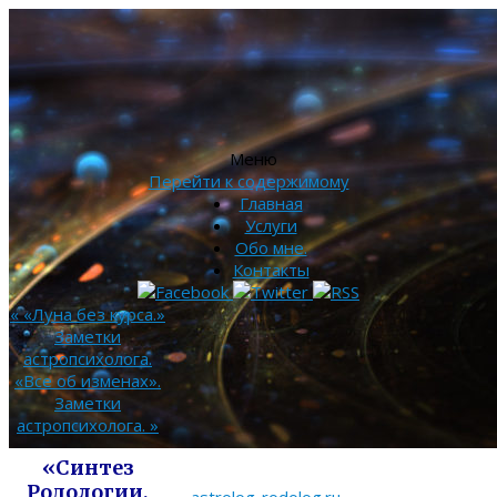
Меню
Перейти к содержимому
Главная
Услуги
Обо мне.
Контакты
«
«Луна без курса.»
Заметки
астропсихолога.
«Все об изменах».
Заметки
астропсихолога.
»
«Синтез
Родологии,