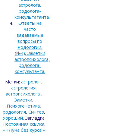
астролога,
родолога-
консультатанта.
Ответы на
часто
задаваемые
вопросы по
Родологии.
(№4). Заметки
астропсихолога,
родолога-
консультанта.
Метки:
астролог.
,
астрология
,
астропсихолога.
,
Заметки
,
Психогенетика
,
родология
,
Синтез
,
хороший
.
Закладка
Постоянная ссылка
.
«
«Луна без курса.»