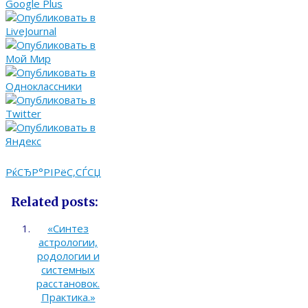
РќСЂР°РІРёС‚СЃСЏ
Related posts:
«Синтез
астрологии,
родологии и
системных
расстановок.
Практика.»