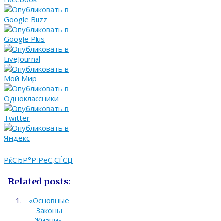
РќСЂР°РІРёС‚СЃСЏ
Related posts:
«Основные
Законы
Жизни».