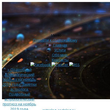
Меню
Перейти к содержимому
Главная
Услуги
Обо мне.
Контакты
«
Подробный
астрологический
прогноз на ноябрь
2019 года. Заметки
астролога.
Подробный
астрологический
прогноз на ноябрь
2019 года.