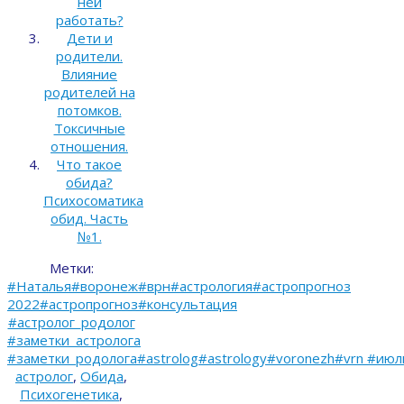
ней
работать?
Дети и
родители.
Влияние
родителей на
потомков.
Токсичные
отношения.
Что такое
обида?
Психосоматика
обид. Часть
№1.
Метки:
#Наталья#воронеж#врн#астрология#астропрогноз
2022#астропрогноз#консультация
#астролог_родолог
#заметки_астролога
#заметки_родолога#astrolog#astrology#voronezh#vrn #июл
астролог
,
Обида
,
Психогенетика
,