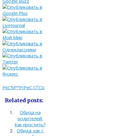
РќСЂР°РІРёС‚СЃСЏ
Related posts:
Обида на
родителей.
Как простить?
Обида: как с