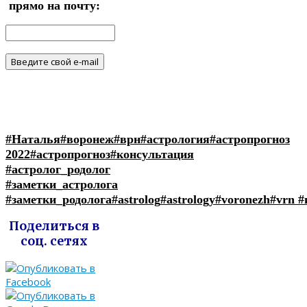
прямо на почту:
#Наталья
#воронеж
#врн
#астрология
#астропрогноз
2022
#астропрогноз
#консультация
#астролог_родолог
#заметки_астролога
#заметки_родолога
#astrolog
#astrology
#voronezh
#vrn
#
Поделиться в
соц. сетях