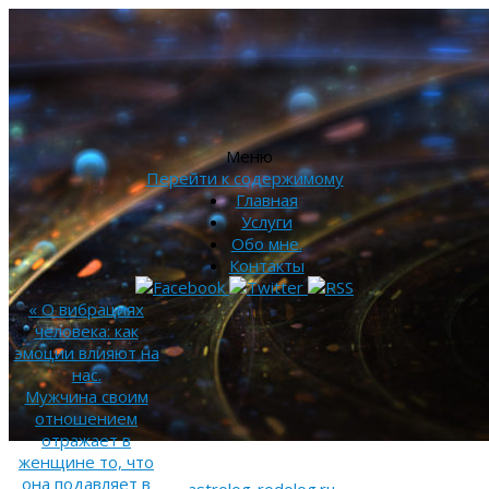
Меню
Перейти к содержимому
Главная
Услуги
Обо мне.
Контакты
«
О вибрациях
человека: как
эмоции влияют на
нас.
Мужчина своим
отношением
отражает в
женщине то, что
она подавляет в