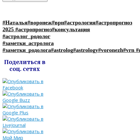
#Наталья
#воронеж
#врн
#астрология
#астропрогноз
2025
#астропрогноз
#консультация
#астролог_родолог
#заметки_астролога
#заметки_родолога
#astrolog
#astrology
#voronezh
#vrn
#
Поделиться в
соц. сетях