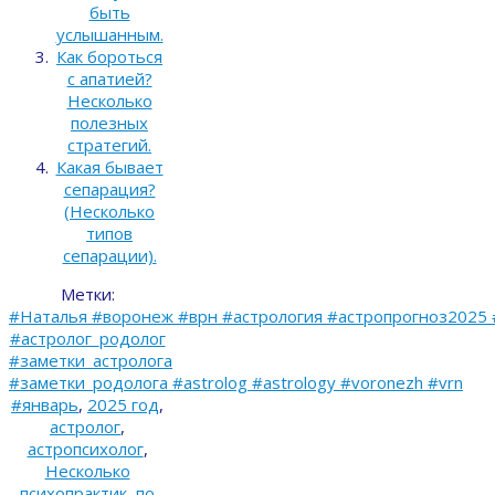
быть
услышанным.
Как бороться
с апатией?
Несколько
полезных
стратегий.
Какая бывает
сепарация?
(Несколько
типов
сепарации).
Метки:
#Наталья #воронеж #врн #астрология #астропрогноз2025 
#астролог_родолог
#заметки_астролога
#заметки_родолога #astrolog #astrology #voronezh #vrn
#январь
,
2025 год
,
астролог
,
астропсихолог
,
Несколько
психопрактик
,
по