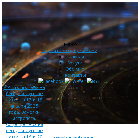
Меню
Перейти к содержимому
Главная
Услуги
Обо мне.
Контакты
«
Астропрогноз на
сегодня: лунные
сутки на 17 и 18
января 2025
года. Заметки
астролога.
Астропрогноз на
сегодня: лунные
сутки на 19 и 20