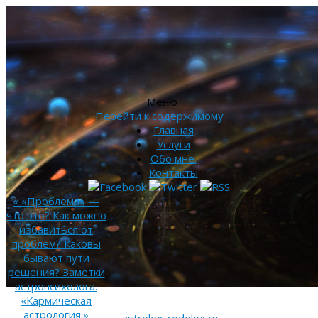
Меню
Перейти к содержимому
Главная
Услуги
Обо мне.
Контакты
«
«Проблема» —
что это? Как можно
избавиться от
проблем? Каковы
бывают пути
решения? Заметки
астропсихолога.
«Кармическая
астрология.»