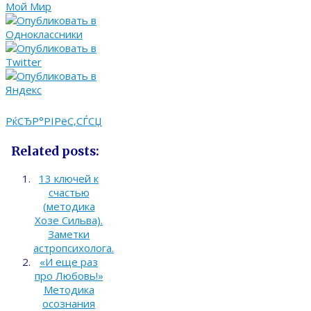
РќСЂР°РІРёС‚СЃСЏ
Related posts:
13 ключей к
счастью
(методика
Хозе Сильва).
Заметки
астропсихолога.
«И еще раз
про Любовь!»
Методика
осознания