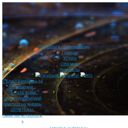
Меню
Перейти к содержимому
Главная
Услуги
Обо мне.
Контакты
«
Благодарность за
отношения…
Читать всем!
«Астрологический
прогноз на январь
2019 года».
Заметки астролога.
»