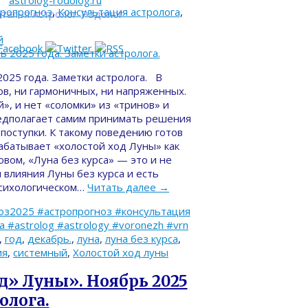
astrolog-rodolog.ru
тропрогноз
,
Консультация астролога
,
талья Астролог-Родолог
й
2025 года. Заметки астролога. В
ов, ни гармоничных, ни напряженных.
й», и нет «соломки» из «тринов» и
редполагает самим принимать решения
поступки. К такому поведению готов
абатывает «холостой ход Луны» как
вом, «Луна без курса» — это и не
 влияния Луны без курса и есть
 психологическом…
Читать далее
→
оз2025 #астропрогноз #консультация
#astrolog #astrology #voronezh #vrn
,
год
,
декабрь.
,
луна
,
луна без курса
,
ия
,
системный
,
Холостой ход луны
д» Луны». Ноябрь 2025
олога.