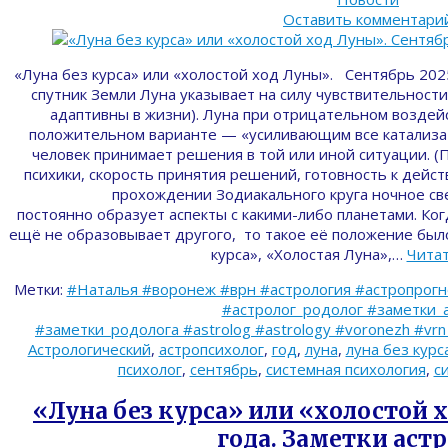
Оставить комментари
«Луна без курса» или «холостой ход Луны». Сентябрь 20
спутник Земли Луна указывает на силу чувствительности
адаптивны в жизни). Луна при отрицательном воздей
положительном варианте — «усиливающим все катализато
человек принимает решения в той или иной ситуации. 
психики, скорость принятия решений, готовность к дейс
прохождении Зодиакального круга ночное св
постоянно образует аспекты с какими-либо планетами. Ког
ещё не образовывает другого, то такое её положение было
курса», «Холостая Луна»,…
Чита
Метки:
#Наталья #воронеж #врн #астрология #астропрог
#астролог_родолог #заметки_
#заметки_родолога #astrolog #astrology #voronezh #vr
Астрологический
,
астропсихолог
,
год
,
луна
,
луна без курс
психолог
,
сентябрь
,
системная психология
,
с
«Луна без курса» или «холостой 
года. Заметки астр