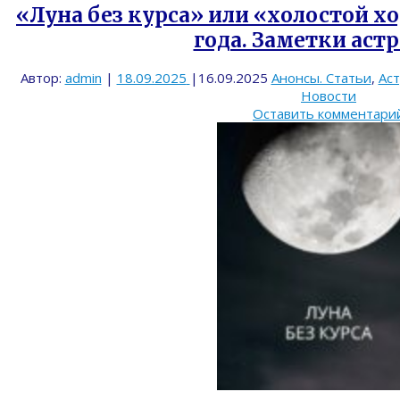
«Луна без курса» или «холостой хо
года. Заметки астр
Автор:
admin
|
18.09.2025
|
16.09.2025
Анонсы. Статьи
,
Ас
Новости
Оставить комментари