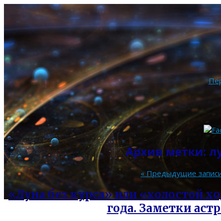
Пе
Архив метки:
л
«
Предыдущие запис
«Луна без курса» или «холостой хо
года. Заметки астр