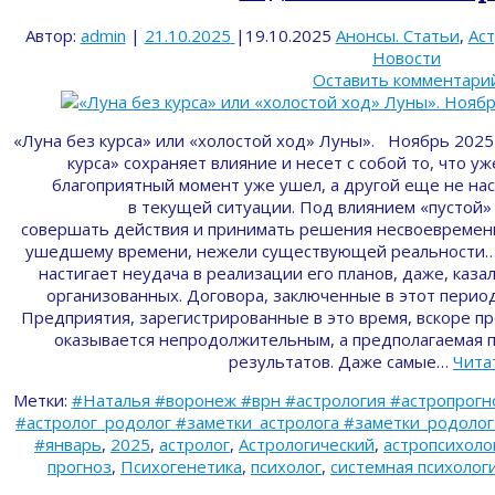
Автор:
admin
|
21.10.2025
|
19.10.2025
Анонсы. Статьи
,
Ас
Новости
Оставить комментари
«Луна без курса» или «холостой ход» Луны». Ноябрь 2025
курса» сохраняет влияние и несет с собой то, что уж
благоприятный момент уже ушел, а другой еще не нас
в текущей ситуации. Под влиянием «пустой
совершать действия и принимать решения несвоевремен
ушедшему времени, нежели существующей реальности… 
настигает неудача в реализации его планов, даже, каз
организованных. Договора, заключенные в этот перио
Предприятия, зарегистрированные в это время, вскоре 
оказывается непродолжительным, а предполагаемая 
результатов. Даже самые…
Чита
Метки:
#Наталья #воронеж #врн #астрология #астропрогн
#астролог_родолог #заметки_астролога #заметки_родолога 
#январь
,
2025
,
астролог
,
Астрологический
,
астропсихоло
прогноз
,
Психогенетика
,
психолог
,
системная психолог