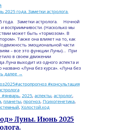
й
25 года. Заметки астролога. Ночной
 и восприимчивости. (Насколько мы
ствии может быть «тормозом». В
ром». Также она влияет на то, как
(Подвижность эмоциональной части
твиям – все это функции Луны)… При
етило в своем движении
да Луна выходит из одного аспекта и
 названо «Луна без курса». «Луна без
ть далее
→
ноз2025#астропрогноз #консультация
астролога
n #январь
,
2025
,
аспекты
,
астролог
,
а
,
планеты
,
прогноз
,
Психогенетика
,
истемный
,
Холостой.ход
ход» Луны. Июнь 2025
олога.