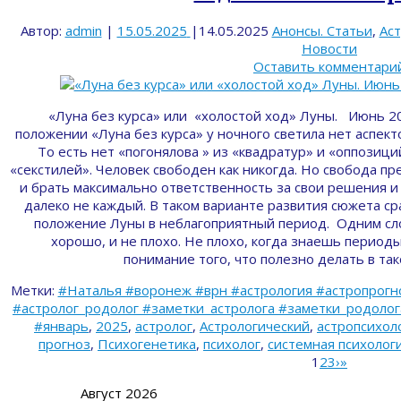
Автор:
admin
|
15.05.2025
|
14.05.2025
Анонсы. Статьи
,
Ас
Новости
Оставить комментари
«Луна без курса» или «холостой ход» Луны. Июнь 2
положении «Луна без курса» у ночного светила нет аспект
То есть нет «погонялова » из «квадратур» и «оппозици
«секстилей». Человек свободен как никогда. Но свобода п
и брать максимально ответственность за свои решения и 
далеко не каждый. В таком варианте развития сюжета ср
положение Луны в неблагоприятный период. Одним сло
хорошо, и не плохо. Не плохо, когда знаешь периоды
понимание того, что полезно делать в та
Метки:
#Наталья #воронеж #врн #астрология #астропрогн
#астролог_родолог #заметки_астролога #заметки_родолога 
#январь
,
2025
,
астролог
,
Астрологический
,
астропсихол
прогноз
,
Психогенетика
,
психолог
,
системная психолог
1
2
3
›
»
Август 2026