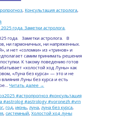
тропрогноз
,
Консультация астролога
,
й
025 года. Заметки астролога. В
ов, ни гармоничных, ни напряженных.
й», и нет «соломки» из «тринов» и
редполагает самим принимать решения
поступки. К такому поведению готов
абатывает «холостой ход Луны» как
вом, «Луна без курса» — это и не
 влияния Луны без курса и есть
кое…
Читать далее
→
оз2025 #астропрогноз #консультация
#astrolog #astrology #voronezh #vrn
ог
,
год
,
июнь
,
луна
,
луна без курса
,
ия
,
системный
,
Холостой ход луны