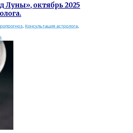
д Луны», октябрь 2025
олога.
тропрогноз
,
Консультация астролога
,
й