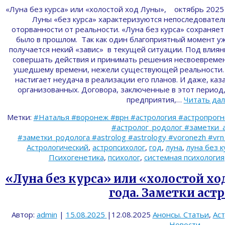
«Луна без курса» или «холостой ход Луны», октябрь 202
Луны «без курса» характеризуются непоследовате
оторванности от реальности. «Луна без курса» сохраняет 
было в прошлом. Так как один благоприятный момент уж
получается некий «завис» в текущей ситуации. Под вли
совершать действия и принимать решения несвоевреме
ушедшему времени, нежели существующей реальности. 
настигает неудача в реализации его планов. И даже, ка
организованных. Договора, заключенные в этот период
предприятия,…
Читать да
Метки:
#Наталья #воронеж #врн #астрология #астропрог
#астролог_родолог #заметки_
#заметки_родолога #astrolog #astrology #voronezh #vr
Астрологический
,
астропсихолог
,
год
,
луна
,
луна без к
Психогенетика
,
психолог
,
системная психология
«Луна без курса» или «холостой хо
года. Заметки астр
Автор:
admin
|
15.08.2025
|
12.08.2025
Анонсы. Статьи
,
Ас
Новости