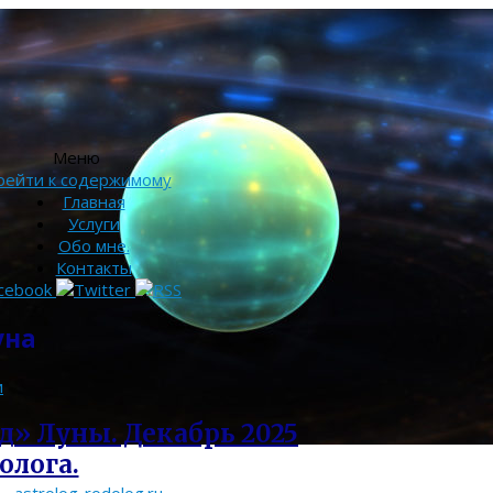
Меню
рейти к содержимому
Главная
Услуги
Обо мне.
Контакты
уна
и
д» Луны. Декабрь 2025
олога.