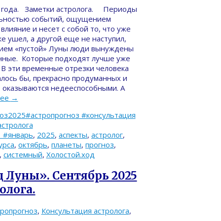
5 года. Заметки астролога. Периоды
льностью событий, ощущением
влияние и несет с собой то, что уже
е ушел, а другой еще не наступил,
янием «пустой» Луны люди вынуждены
нные. Которые подходят лучше уже
В эти временные отрезки человека
залось бы, прекрасно продуманных и
, оказываются недееспособными. А
лее
→
ноз2025#астропрогноз #консультация
астролога
n #январь
,
2025
,
аспекты
,
астролог
,
урса
,
октябрь
,
планеты
,
прогноз
,
,
системный
,
Холостой.ход
д Луны». Сентябрь 2025
олога.
тропрогноз
,
Консультация астролога
,