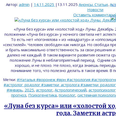
Автор:
admin
|
14.11.2025
|
13.11.2025
Анонсы. Статьи
,
Ас
На
Новости
Оставить комментари
«Луна без курса» или «холостой ход» Луны. Декабрь 
положении «Луна без курса» у ночного светила нет аспект
То есть нет «погонялова » из «квадратур» и «оппозици
«секстилей». Человек свободен как никогда. Но свобода п
и брать максимально ответственность за свои решения и 
далеко не каждый. В таком варианте развития сюжета ср
положение Луны в неблагоприятный период. Одним сло
хорошо, и не плохо. Не плохо, когда знаешь периоды
понимание того, что полезно делать в такое время. В
Метки:
#Наталья #воронеж #врн #астрология #астропрогн
#астролог_родолог #заметки_астролога #заметки_родолога 
#январь
,
2025
,
астролог
,
Астрологический
,
астропсихолог
прогноз
,
Психогенетика
,
психолог
,
системная психолог
«Луна без курса» или «холостой хо
года. Заметки астр