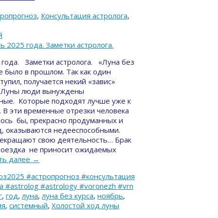
тропрогноз
,
Консультация астролога
,
й
 года. Заметки астролога. «Луна без
е было в прошлом. Так как один
тупил, получается некий «завис»
» Луны люди вынуждены
ные. Которые подходят лучше уже к
В эти временные отрезки человека
алось бы, прекрасно продуманных и
д, оказываются недееспособными.
прекращают свою деятельность… Брак
поездка не приносит ожидаемых
ть далее
→
оз2025 #астропрогноз #консультация
#astrolog #astrology #voronezh #vrn
г
,
год
,
луна
,
луна без курса
,
ноябрь
,
ия
,
системный
,
Холостой ход луны