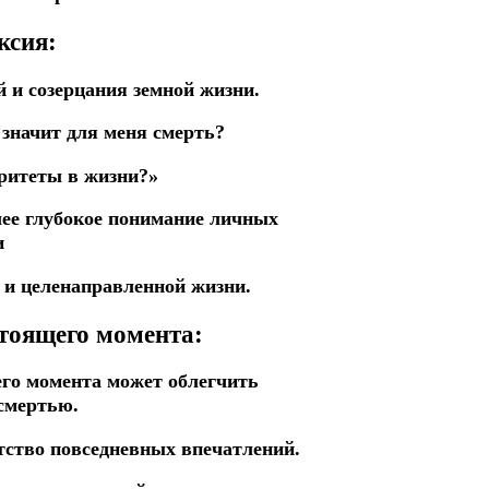
ксия:
 и созерцания земной жизни.
 значит для меня смерть?
оритеты в жизни?»
ее глубокое понимание личных
и
 и целенаправленной жизни.
стоящего момента:
его момента может облегчить
 смертью.
тство повседневных впечатлений.