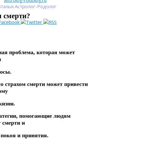
astrolog-rodolog.ru
талья Астролог-Родолог
м смерти?
ная проблема, которая может
и
осы.
о страхом смерти может привести
ому
жизни.
ратегии, помогающие людям
 смерти и
 покоя и принятия.