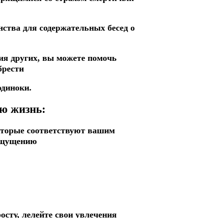
и
нства для содержательных бесед о
ия других, вы можете помочь
брести
одиноки.
ю жизнь:
оторые соответствуют вашим
 ощущению
сту, лелейте свои увлечения