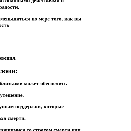
 осознанными действиями и
радости.
меньшиться по мере того, как вы
ость
овения.
связи:
 близкими может обеспечить
утешение.
руппам поддержки, которые
ха смерти.
орящимися со страхом смерти или