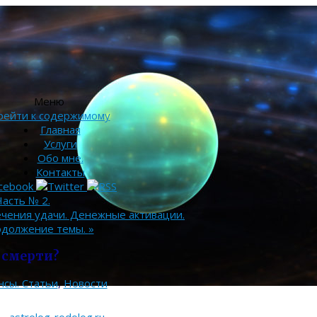
Меню
рейти к содержимому
Главная
Услуги
Обо мне.
Контакты
Часть № 2.
ечения удачи. Денежные активации.
родолжение темы.
»
 смерти?
нсы. Статьи
,
Новости