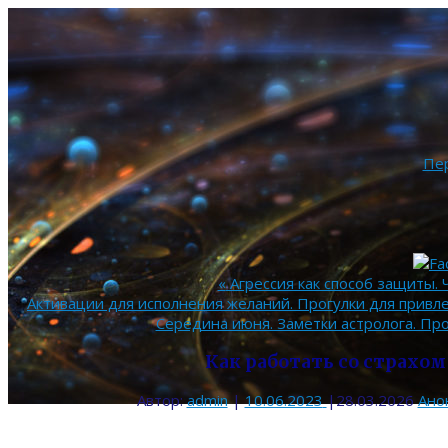
Пе
«
Агрессия как способ защиты. 
Активации для исполнения желаний. Прогулки для привл
Середина июня. Заметки астролога. П
Как работать со страхом
Автор:
admin
|
10.06.2023
|
28.03.2026
Ано