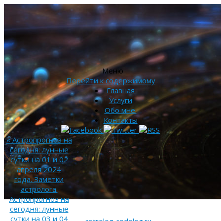
Меню
Перейти к содержимому
Главная
Услуги
Обо мне.
Контакты
«
Астропрогноз на
сегодня: лунные
сутки на 01 и 02
апреля 2024
года. Заметки
астролога.
Астропрогноз на
сегодня: лунные
сутки на 03 и 04