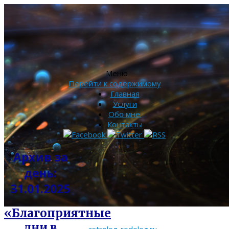
Меню
Перейти к содержимому
Главная
Услуги
Обо мне.
Контакты
Архив за
день:
31.01.2025
«Благоприятные
дни в