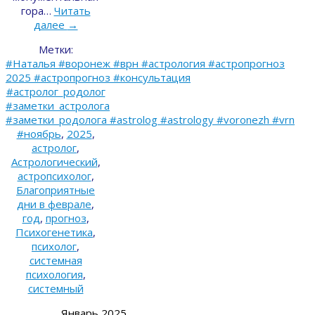
гора…
Читать
далее
→
Метки:
#Наталья #воронеж #врн #астрология #астропрогноз
2025 #астропрогноз #консультация
#астролог_родолог
#заметки_астролога
#заметки_родолога #astrolog #astrology #voronezh #vrn
#ноябрь
,
2025
,
астролог
,
Астрологический
,
астропсихолог
,
Благоприятные
дни в феврале
,
год
,
прогноз
,
Психогенетика
,
психолог
,
системная
психология
,
системный
Январь 2025