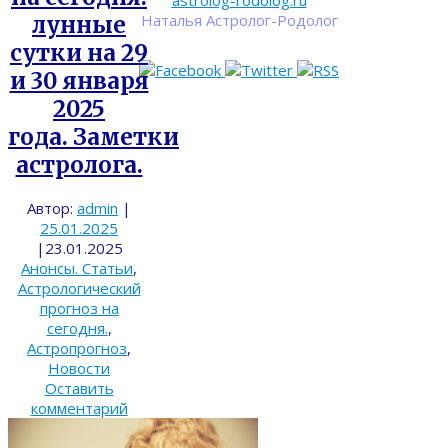
astrolog-rodolog.ru
Наталья Астролог-Родолог
лунные
сутки на 29
и 30 января
2025
года. Заметки
астролога.
Автор:
admin
|
25.01.2025
|
23.01.2025
Анонсы. Статьи
,
Астрологический
прогноз на
сегодня.
,
Астропрогноз
,
Новости
Оставить
комментарий