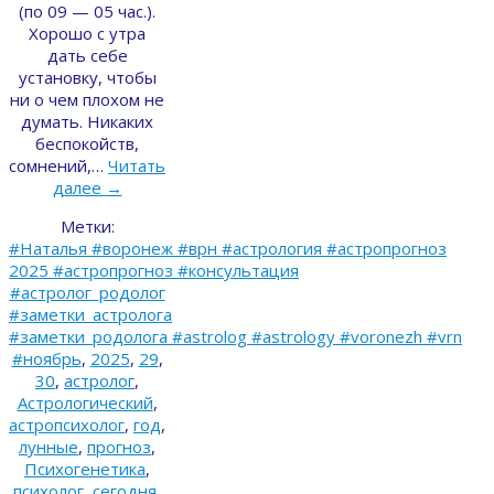
(по 09 — 05 час.).
Хорошо с утра
дать себе
установку, чтобы
ни о чем плохом не
думать. Никаких
беспокойств,
сомнений,…
Читать
далее
→
Метки:
#Наталья #воронеж #врн #астрология #астропрогноз
2025 #астропрогноз #консультация
#астролог_родолог
#заметки_астролога
#заметки_родолога #astrolog #astrology #voronezh #vrn
#ноябрь
,
2025
,
29
,
30
,
астролог
,
Астрологический
,
астропсихолог
,
год
,
лунные
,
прогноз
,
Психогенетика
,
психолог
,
сегодня
,