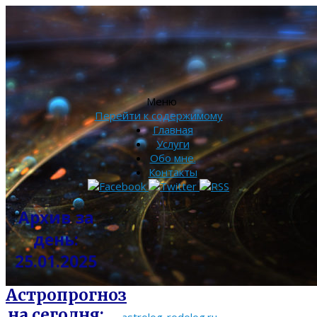
Меню
Перейти к содержимому
Главная
Услуги
Обо мне.
Контакты
Архив за
день:
25.01.2025
Астропрогноз
на сегодня: