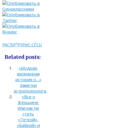
РќСЂР°РІРёС‚СЃСЏ
Related posts:
«Мудрая,
жизненная
история о…»
Заметки
астропсихолога.
«Все о
Женщине.
Или как не
стать
«Теткой»,
«Бабкой» и