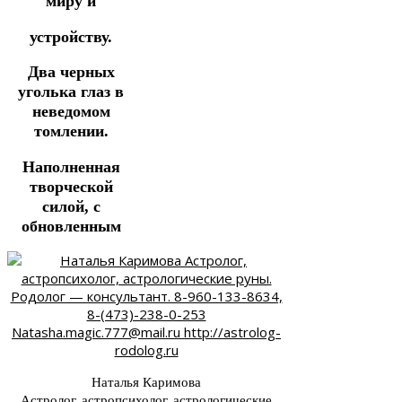
миру и
устройству.
Два черных
уголька глаз в
неведомом
томлении.
Наполненная
творческой
силой, с
обновленным
Наталья Каримова
Астролог, астропсихолог, астрологические