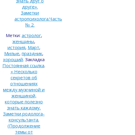
знать друг о
друге».
Заметки
астропсихолога.Часть
№ 2.
Метки:
астролог
,
женщины
,
история
,
Март
,
Милые
,
праздник
,
хороший
.
Закладка
Постоянная ссылка
.
«
Несколько
секретов об
отношениях
между мужчиной и
женщиной,
которые полезно
знать каждому.
Заметки родолога-
консультанта.
(Продолжение
темы от