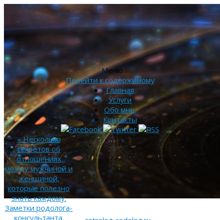
Меню
Перейти к содержимому
Главная
Услуги
Обо мне.
Контакты
«
Несколько
секретов об
отношениях
между мужчиной и
женщиной,
которые полезно
знать каждому.
Заметки родолога-
консультанта.