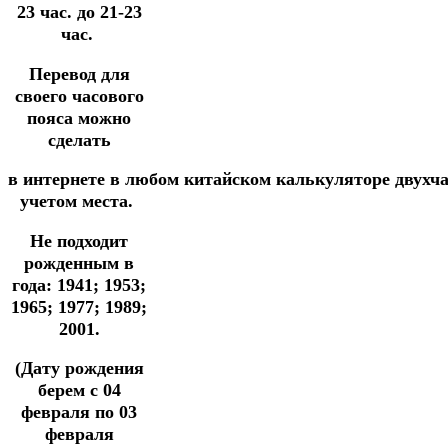
23 час. до 21-23
час.
Перевод для
своего часового
пояса можно
сделать
в
интернете
в
любом
китайском
калькуляторе
двухч
учетом места.
Не подходит
рожденным в
года: 1941; 1953;
1965; 1977; 1989;
2001.
(Дату рождения
берем с 04
февраля по 03
февраля