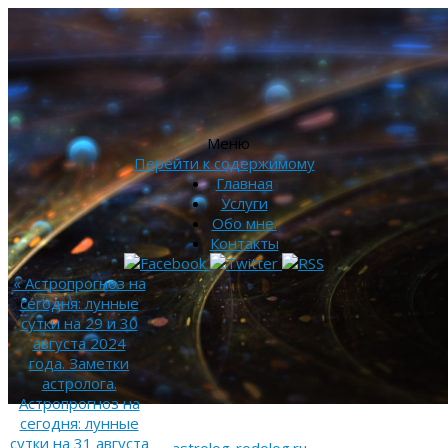
Меню
Перейти к содержимому
Главная
Услуги
Обо мне.
Контакты
«
Астропрогноз на
сегодня: лунные
сутки на 29 и 30
августа 2024
года. Заметки
астролога.
Астропрогноз на
сегодня: лунные
сутки на 31 августа