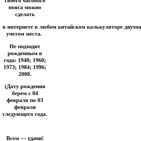
своего часового
пояса можно
сделать
в
интернете
в
любом
китайском
калькуляторе
двухч
учетом места.
Не подходит
рожденным в
года: 1948; 1960;
1973; 1984; 1996;
2008.
(Дату рождения
берем с 04
февраля по 03
февраля
следующего года.
Всем — удачи!