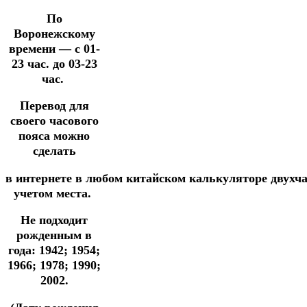
По
Воронежскому
времени —
с 01-
23 час. до 03-23
час.
Перевод для
своего часового
пояса можно
сделать
в
интернете
в
любом
китайском
калькуляторе
двухч
учетом места.
Не подходит
рожденным в
года: 1942; 1954;
1966; 1978; 1990;
2002.