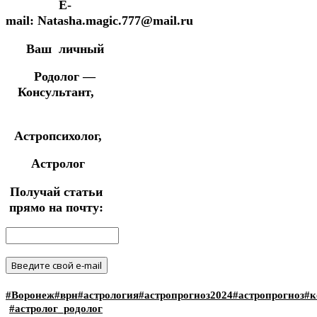
E-
mail: Natasha.magic.777@mail.ru
Ваш личный
Родолог —
Консультант,
Астропсихолог,
Астролог
Получай статьи
прямо на почту:
#Воронеж
#врн
#астрология
#астропрогноз2024
#астропрогноз
#к
#астролог_родолог