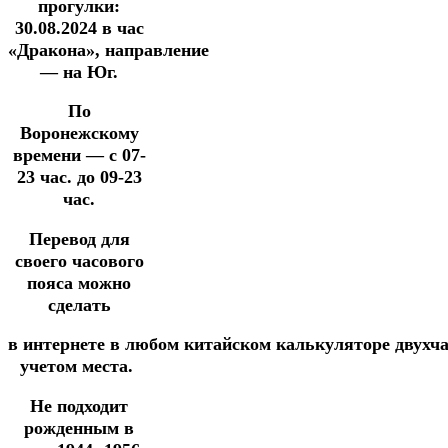
прогулки:
30.08.2024
в час
«Дракона»,
направление
— на Юг.
По
Воронежскому
времени — с 07-
23 час. до 09-23
час.
Перевод для
своего часового
пояса можно
сделать
в
интернете
в
любом
китайском
калькуляторе
двухч
учетом места.
Не подходит
рожденным в