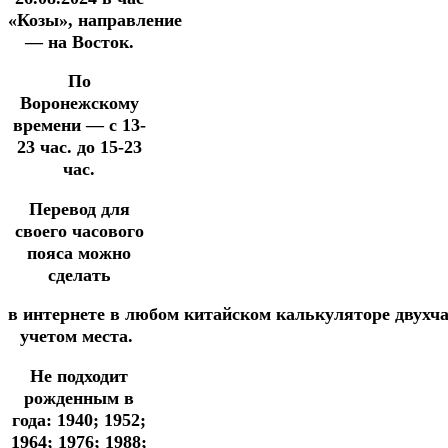
«Козы»,
направление
— на Восток.
По
Воронежскому
времени — с 13-
23 час. до 15-23
час.
Перевод для
своего часового
пояса можно
сделать
в
интернете
в
любом
китайском
калькуляторе
двухч
учетом места.
Не подходит
рожденным в
года: 1940; 1952;
1964; 1976; 1988;