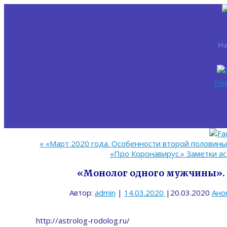
На
Пе
«
«Март 2020 года. Особенности второй половины 
«Про Коронавирус.» Заметки ас
«Монолог одного мужчины». 
Автор:
admin
|
14.03.2020
|
20.03.2020
Ано
http://astrolog-rodolog.ru/