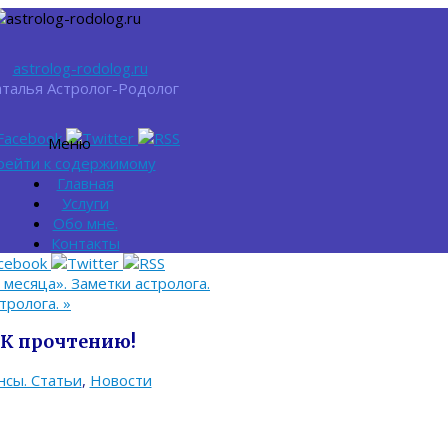
astrolog-rodolog.ru
талья Астролог-Родолог
Меню
рейти к содержимому
Главная
Услуги
Обо мне.
Контакты
месяца». Заметки астролога.
тролога.
»
К прочтению!
нсы. Статьи
,
Новости