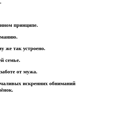
.
нном принципе.
иманию.
у же так устроено.
й семье.
аботе от мужа.
лчаливых искренних обниманий
чёнок.