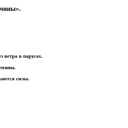
чины».
 ветра в парусах.
ензина.
аются силы.