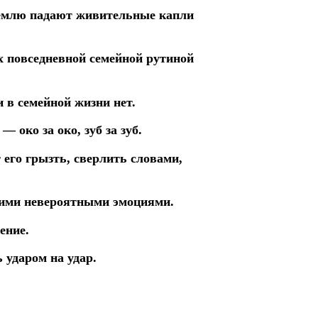
землю падают живительные капли
 повседневной семейной рутиной
и в семейной жизни нет.
око за око, зуб за зуб.
 его грызть, сверлить словами,
воими невероятными эмоциями.
ение.
ь ударом на удар.