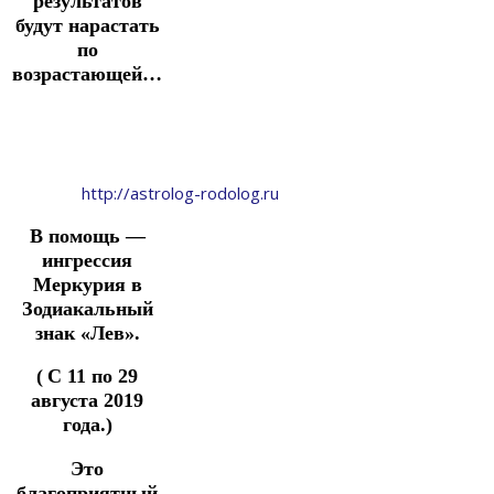
результатов
будут нарастать
по
возрастающей…
http://astrolog-rodolog.ru
В помощь —
ингрессия
Меркурия в
Зодиакальный
знак «Лев».
(
С 11 по 29
августа 2019
года.)
Это
благоприятный