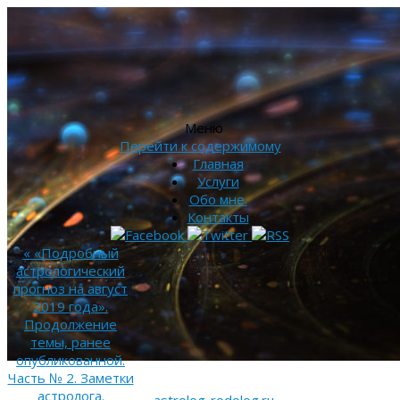
Меню
Перейти к содержимому
Главная
Услуги
Обо мне.
Контакты
«
«Подробный
астрологический
прогноз на август
2019 года».
Продолжение
темы, ранее
опубликованной.
Часть № 2. Заметки
астролога.