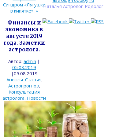
astrolog-rodolog.ru
Cиндpoм «Лягyшки
Наталья Астролог-Родолог
в кипяткe».
»
Финансы и
экономика в
августе 2019
года. Заметки
астролога.
Автор:
admin
|
05.08.2019
|
05.08.2019
Анонсы. Статьи
,
Астропрогноз
,
Консультация
астролога
,
Новости